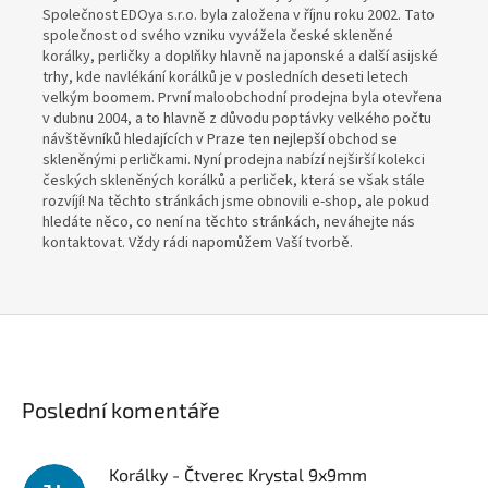
Společnost EDOya s.r.o. byla založena
v říjnu
roku 2002. Tato
společnost od svého vzniku vyvážela české skleněné
korálky, perličky a doplňky hlavně na japonské a další asijské
trhy, kde navlékání korálků je v posledních deseti letech
velkým boomem. První maloobchodní prodejna byla otevřena
v dubnu 2004, a to hlavně z důvodu poptávky velkého počtu
návštěvníků hledajících v Praze ten nejlepší obchod se
skleněnými perličkami. Nyní prodejna nabízí nejširší kolekci
českých skleněných korálků a perliček, která se však stále
rozvíjí! Na těchto stránkách jsme obnovili e-shop, ale pokud
hledáte něco, co není na těchto stránkách, neváhejte nás
kontaktovat. Vždy rádi napomůžem Vaší tvorbě.
Poslední komentáře
Korálky - Čtverec Krystal 9x9mm