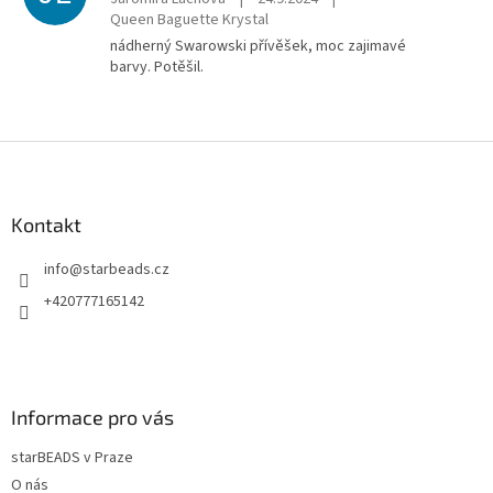
Queen Baguette Krystal
nádherný Swarowski přívěšek, moc zajimavé
barvy. Potěšil.
Z
á
p
a
Kontakt
t
info
@
starbeads.cz
í
+420777165142
Informace pro vás
starBEADS v Praze
O nás