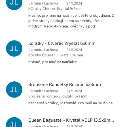
JL
Jaromira Lachova
|
24.9.2024
|
KOralky Čtverec Krystal 9x9 mm
krásné, pro mně na naušnice. Jěště si objednám. Z
jedné strany nalakuji lakem na nechty, třeba
modrým. Nebo Akrylem. Květinky a pod.
Korálky - Čtverec Krystal 6x6mm
JL
Jaromira Lachova
|
24.9.2024
|
Koralky Čtverec, Krystal 6x6 mm
Krásné, pro mně na naušnice
Broušené Rondelky Rozalín 6x3mm
JL
Jaromira Lachova
|
24.9.2024
|
Broušené rondelky Rozalin 6x3 mm
nadherné korálky, roztomilé. Pro mně na naušnice.
Queen Baguette - Krystal VOLP 13,5x6mm (P, protective layer)
JL
Jaromira Lachova
|
24.9.2024
|