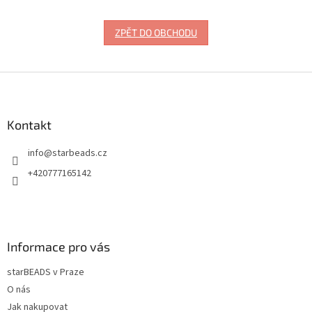
ZPĚT DO OBCHODU
Z
á
p
a
Kontakt
t
info
@
starbeads.cz
í
+420777165142
Informace pro vás
starBEADS v Praze
O nás
Jak nakupovat