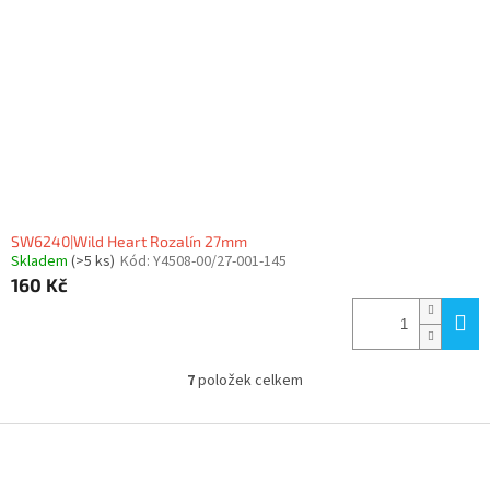
SW6240|Wild Heart Rozalín 27mm
Skladem
(>5 ks)
Kód:
Y4508-00/27-001-145
160 Kč
7
položek celkem
O
v
l
Z
á
á
d
p