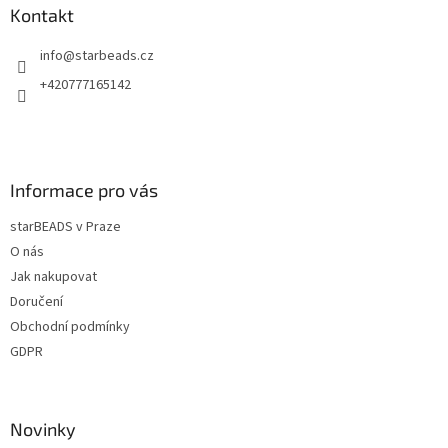
a
a
Kontakt
c
t
í
info
@
starbeads.cz
í
p
r
+420777165142
v
k
y
v
ý
Informace pro vás
p
i
starBEADS v Praze
s
u
O nás
Jak nakupovat
Doručení
Obchodní podmínky
GDPR
Novinky