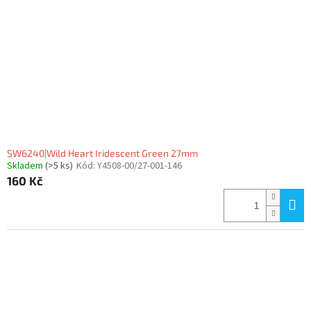
p
r
o
d
u
k
t
ů
SW6240|Wild Heart Iridescent Green 27mm
Skladem
(>5 ks)
Kód:
Y4508-00/27-001-146
160 Kč