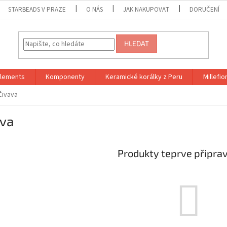
STARBEADS V PRAZE
O NÁS
JAK NAKUPOVAT
DORUČENÍ
HLEDAT
Elements
Komponenty
Keramické korálky z Peru
Millefior
Čivava
ava
Produkty teprve připra