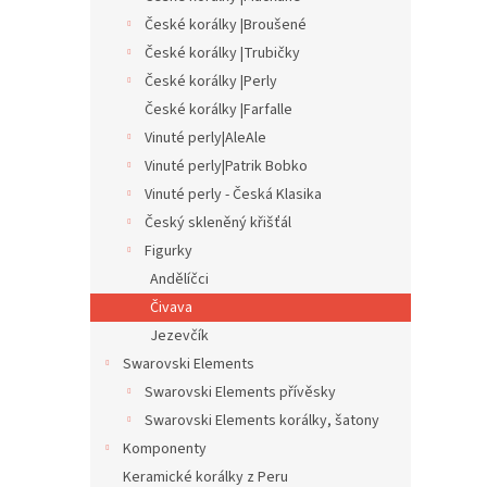
n
České korálky |Broušené
e
České korálky |Trubičky
l
České korálky |Perly
České korálky |Farfalle
Vinuté perly|AleAle
Vinuté perly|Patrik Bobko
Vinuté perly - Česká Klasika
Český skleněný křišťál
Figurky
Andělíčci
Čivava
Jezevčík
Swarovski Elements
Swarovski Elements přívěsky
Swarovski Elements korálky, šatony
Komponenty
Keramické korálky z Peru