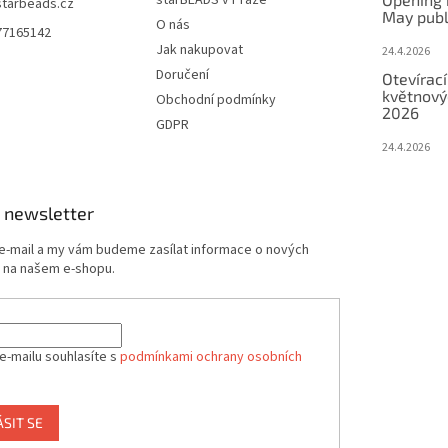
starbeads.cz
May publ
O nás
77165142
Jak nakupovat
24.4.2026
Doručení
Otevírací
květnový
Obchodní podmínky
2026
GDPR
24.4.2026
 newsletter
 e-mail a my vám budeme zasílat informace o nových
 na našem e-shopu.
e-mailu souhlasíte s
podmínkami ochrany osobních
ÁSIT SE