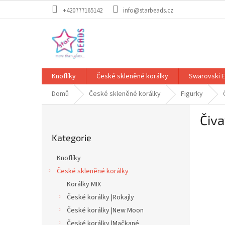
Přejít
+420777165142
info@starbeads.cz
na
obsah
Knoflíky
České skleněné korálky
Swarovski 
Domů
České skleněné korálky
Figurky
P
Čiv
o
Přeskočit
s
Kategorie
kategorie
t
r
Knoflíky
a
České skleněné korálky
n
Korálky MIX
n
í
České korálky |Rokajly
p
České korálky |New Moon
a
České korálky |Mačkané