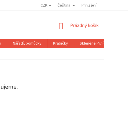
CZK
Čeština
OBCHODNÍ PODMÍNKY
GDPR
Přihlášení
NÁKUPNÍ
Prázdný košík
KOŠÍK
i
Nářadí, pomůcky
Krabičky
Skleněné Pilníčky
Kni
vujeme.