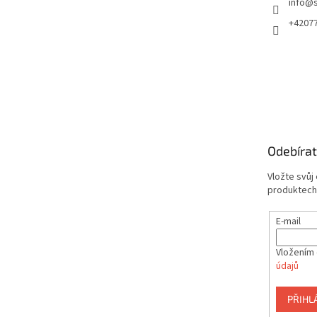
info
@
+4207
Odebírat
Vložte svůj
produktech
E-mail
Vložením 
údajů
PŘIHL