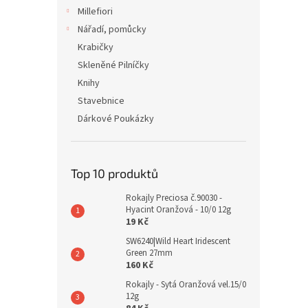
Millefiori
Nářadí, pomůcky
Krabičky
Skleněné Pilníčky
Knihy
Stavebnice
Dárkové Poukázky
Top 10 produktů
Rokajly Preciosa č.90030 -
Hyacint Oranžová - 10/0 12g
19 Kč
SW6240|Wild Heart Iridescent
Green 27mm
160 Kč
Rokajly - Sytá Oranžová vel.15/0
12g