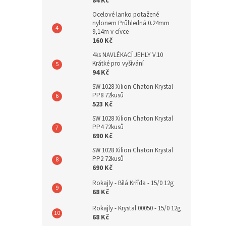
84 Kč
Ocelové lanko potažené
nylonem Průhledná 0.24mm
9,14m v cívce
160 Kč
4ks NAVLÉKACÍ JEHLY V.10
Krátké pro vyšívání
94 Kč
SW 1028 Xilion Chaton Krystal
PP8 72kusů
523 Kč
SW 1028 Xilion Chaton Krystal
PP4 72kusů
690 Kč
SW 1028 Xilion Chaton Krystal
PP2 72kusů
690 Kč
Rokajly - Bílá Krřída - 15/0 12g
68 Kč
Rokajly - Krystal 00050 - 15/0 12g
68 Kč