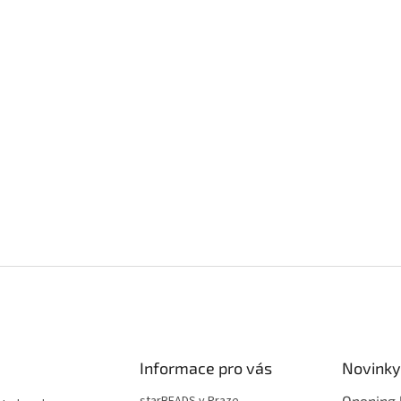
Informace pro vás
Novinky
starBEADS v Praze
Opening 