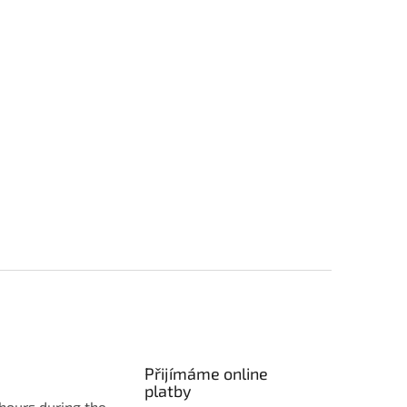
Přijímáme online
platby
hours during the