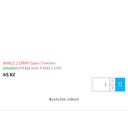
MINCE 2 DÍRKY Siam 17x4mm
Skladem
(>5 ks)
Kód:
P3043-17/04
45 Kč
4
položek celkem
O
v
l
Z
á
á
d
p