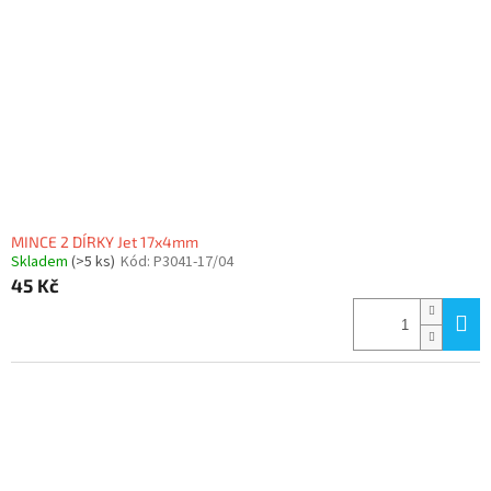
p
r
o
d
u
k
t
ů
MINCE 2 DÍRKY Jet 17x4mm
Skladem
(>5 ks)
Kód:
P3041-17/04
45 Kč