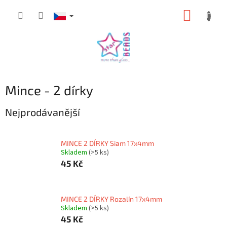
Přejít
NÁKUP
na
obsah
KOŠÍK
Mince - 2 dírky
Nejprodávanější
MINCE 2 DÍRKY Siam 17x4mm
Skladem
(>5 ks)
45 Kč
MINCE 2 DÍRKY Rozalín 17x4mm
Skladem
(>5 ks)
45 Kč