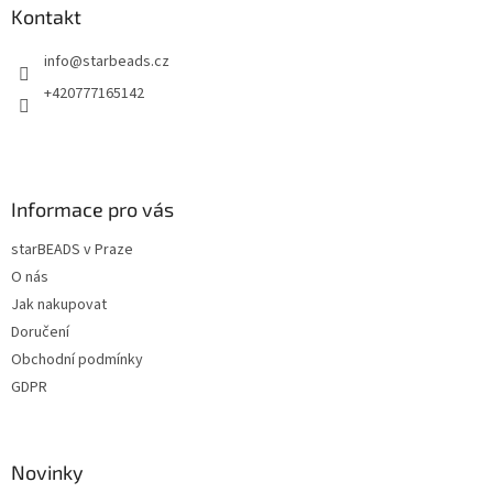
a
a
Kontakt
c
t
í
info
@
starbeads.cz
í
p
r
+420777165142
v
k
y
v
ý
Informace pro vás
p
i
starBEADS v Praze
s
u
O nás
Jak nakupovat
Doručení
Obchodní podmínky
GDPR
Novinky