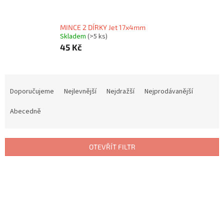
MINCE 2 DÍRKY Jet 17x4mm
Skladem
(>5 ks)
45 Kč
Ř
a
Doporučujeme
Nejlevnější
Nejdražší
Nejprodávanější
z
e
Abecedně
n
í
p
OTEVŘÍT FILTR
r
o
V
d
ý
u
p
k
i
t
s
ů