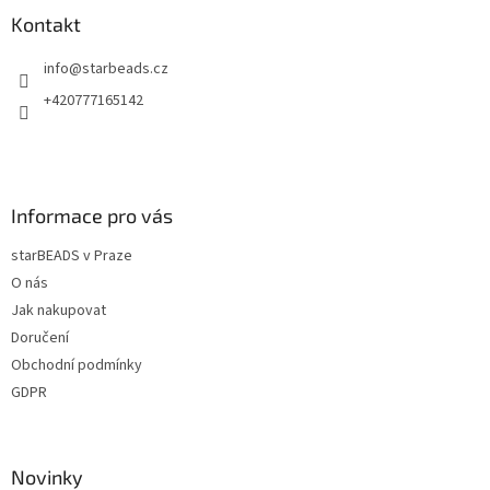
p
a
a
Kontakt
c
t
í
info
@
starbeads.cz
í
p
r
+420777165142
v
k
y
v
ý
Informace pro vás
p
i
starBEADS v Praze
s
u
O nás
Jak nakupovat
Doručení
Obchodní podmínky
GDPR
Novinky