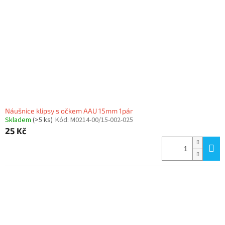
p
r
o
d
u
k
t
ů
Náušnice klipsy s očkem AAU 15mm 1pár
Skladem
(>5 ks)
Kód:
M0214-00/15-002-025
25 Kč