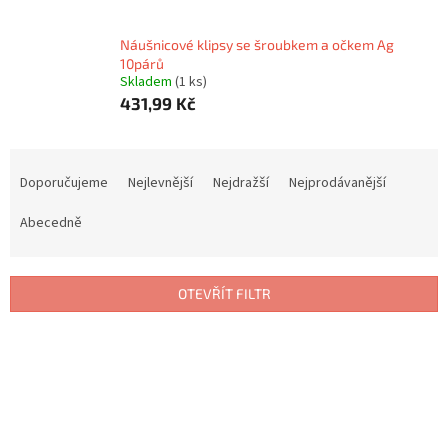
Náušnicové klipsy se šroubkem a očkem Ag
10párů
Skladem
(1 ks)
431,99 Kč
Ř
a
Doporučujeme
Nejlevnější
Nejdražší
Nejprodávanější
z
e
Abecedně
n
í
p
OTEVŘÍT FILTR
r
o
V
d
ý
u
p
k
i
t
s
ů