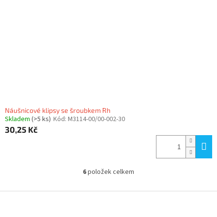
Náušnicové klipsy se šroubkem Rh
Skladem
(>5 ks)
Kód:
M3114-00/00-002-30
30,25 Kč
6
položek celkem
O
v
l
Z
á
á
d