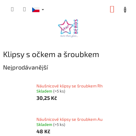
Přejít
NÁKUP
na
obsah
KOŠÍK
Klipsy s očkem a šroubkem
Nejprodávanější
Náušnicové klipsy se šroubkem Rh
Skladem
(>5 ks)
30,25 Kč
Náušnicové klipsy se šroubkem Au
Skladem
(>5 ks)
48 Kč