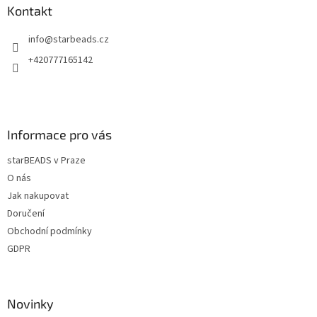
a
a
Kontakt
c
t
í
info
@
starbeads.cz
í
p
r
+420777165142
v
k
y
v
ý
Informace pro vás
p
i
starBEADS v Praze
s
u
O nás
Jak nakupovat
Doručení
Obchodní podmínky
GDPR
Novinky