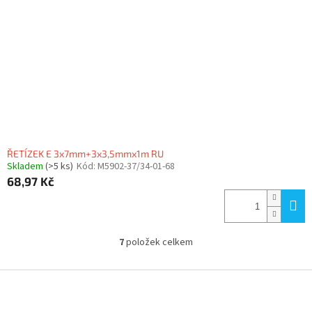
ŘETÍZEK E 3x7mm+3x3,5mmx1m RU
Skladem
(>5 ks)
Kód:
M5902-37/34-01-68
68,97 Kč
7
položek celkem
O
v
l
Z
á
á
d
p