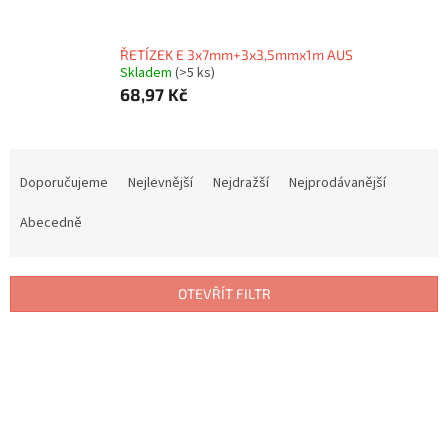
ŘETÍZEK E 3x7mm+3x3,5mmx1m AUS
Skladem
(>5 ks)
68,97 Kč
Ř
a
Doporučujeme
Nejlevnější
Nejdražší
Nejprodávanější
z
e
Abecedně
n
í
p
OTEVŘÍT FILTR
r
o
V
d
ý
u
p
k
i
t
s
ů