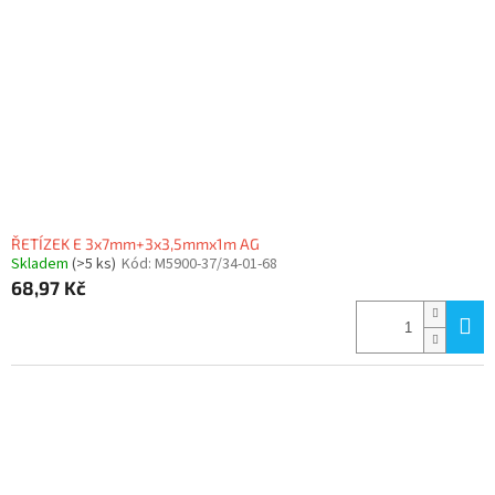
p
r
o
d
u
k
t
ů
ŘETÍZEK E 3x7mm+3x3,5mmx1m AG
Skladem
(>5 ks)
Kód:
M5900-37/34-01-68
68,97 Kč