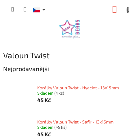
Přejít
NÁKUP
na
obsah
KOŠÍK
Valoun Twist
Nejprodávanější
Korálky Valoun Twist - Hyacint - 13x15mm
Skladem
(4 ks)
45 Kč
Korálky Valoun Twist - Safír - 13x15mm
Skladem
(>5 ks)
45 Kč