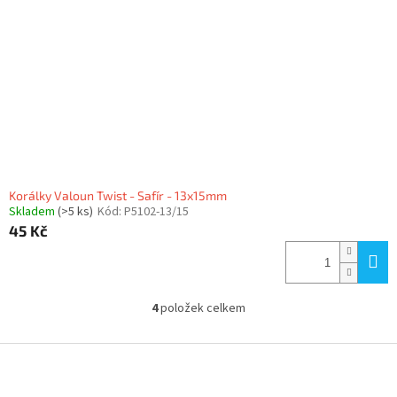
Korálky Valoun Twist - Safír - 13x15mm
Skladem
(>5 ks)
Kód:
P5102-13/15
45 Kč
4
položek celkem
O
v
l
Z
á
á
d
p