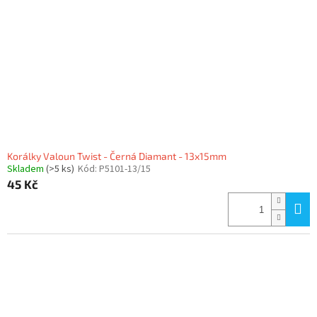
p
r
o
d
u
k
t
ů
Korálky Valoun Twist - Černá Diamant - 13x15mm
Skladem
(>5 ks)
Kód:
P5101-13/15
45 Kč