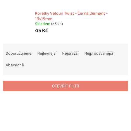
Korálky Valoun Twist - Černá Diamant -
13x15mm
Skladem
(>5 ks)
45 Kč
Ř
a
Doporučujeme
Nejlevnější
Nejdražší
Nejprodávanější
z
e
Abecedně
n
í
p
OTEVŘÍT FILTR
r
o
V
d
ý
u
p
k
i
t
s
ů