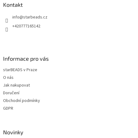
a
a
Kontakt
c
t
í
info
@
starbeads.cz
í
p
r
+420777165142
v
k
y
v
ý
Informace pro vás
p
i
starBEADS v Praze
s
u
O nás
Jak nakupovat
Doručení
Obchodní podmínky
GDPR
Novinky