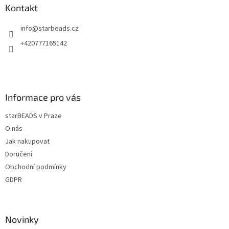
a
a
Kontakt
c
t
í
info
@
starbeads.cz
í
p
r
+420777165142
v
k
y
v
ý
Informace pro vás
p
i
starBEADS v Praze
s
u
O nás
Jak nakupovat
Doručení
Obchodní podmínky
GDPR
Novinky