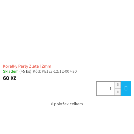
Korálky Perly Zlatá 12mm
Skladem
(>5 ks)
Kód:
PE123-12/12-007-30
60 Kč
8
položek celkem
O
v
l
Z
á
á
d
p