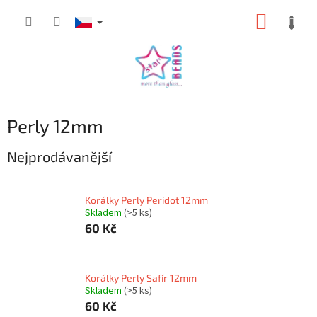
Přejít
NÁKUP
na
obsah
KOŠÍK
Perly 12mm
Nejprodávanější
Korálky Perly Peridot 12mm
Skladem
(>5 ks)
60 Kč
Korálky Perly Safír 12mm
Skladem
(>5 ks)
60 Kč