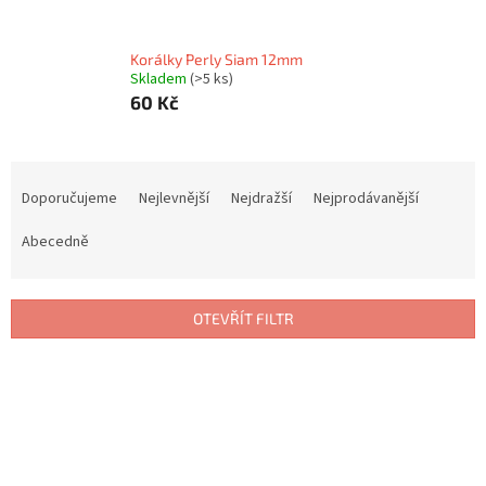
Korálky Perly Siam 12mm
Skladem
(>5 ks)
60 Kč
Ř
a
Doporučujeme
Nejlevnější
Nejdražší
Nejprodávanější
z
e
Abecedně
n
í
p
OTEVŘÍT FILTR
r
o
V
d
ý
u
p
k
i
t
s
ů