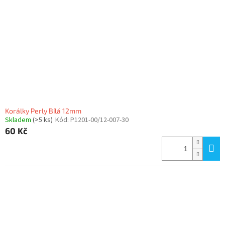
p
r
o
d
u
k
t
ů
Korálky Perly Bílá 12mm
Skladem
(>5 ks)
Kód:
P1201-00/12-007-30
60 Kč