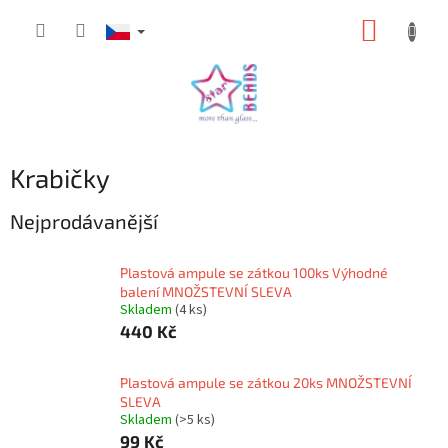
Přejít
NÁKUP
na
obsah
KOŠÍK
Krabičky
Nejprodávanější
Plastová ampule se zátkou 100ks Výhodné
balení MNOŽSTEVNÍ SLEVA
Skladem
(4 ks)
440 Kč
Plastová ampule se zátkou 20ks MNOŽSTEVNÍ
SLEVA
Skladem
(>5 ks)
99 Kč