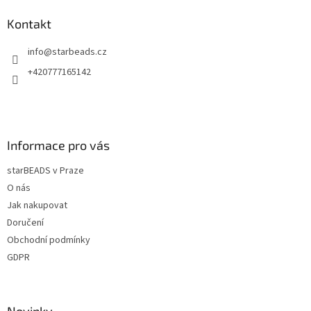
d
p
a
a
Kontakt
c
t
í
info
@
starbeads.cz
í
p
r
+420777165142
v
k
y
v
ý
Informace pro vás
p
i
starBEADS v Praze
s
u
O nás
Jak nakupovat
Doručení
Obchodní podmínky
GDPR