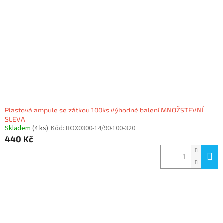
p
r
o
d
u
k
t
ů
Plastová ampule se zátkou 100ks Výhodné balení MNOŽSTEVNÍ
SLEVA
Skladem
(4 ks)
Kód:
BOX0300-14/90-100-320
440 Kč