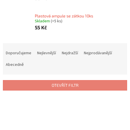
Plastová ampule se zátkou 10ks
Skladem
(>5 ks)
55 Kč
Ř
a
Doporučujeme
Nejlevnější
Nejdražší
Nejprodávanější
z
e
Abecedně
n
í
p
OTEVŘÍT FILTR
r
o
V
d
ý
u
p
k
i
t
s
ů