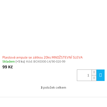
Plastová ampule se zátkou 20ks MNOŽSTEVNÍ SLEVA
Skladem
(>5 ks)
Kód:
BOX0300-14/90-020-99
99 Kč
3
položek celkem
O
v
l
Z
á
á