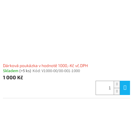
p
r
o
d
u
k
t
ů
Dárková poukázka v hodnotě 1000,-Kč vč.DPH
Skladem
(>5 ks)
Kód:
V1000-00/00-001-1000
1 000 Kč