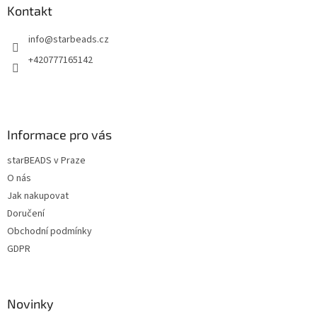
a
a
Kontakt
c
t
í
info
@
starbeads.cz
í
p
r
+420777165142
v
k
y
v
ý
Informace pro vás
p
i
starBEADS v Praze
s
u
O nás
Jak nakupovat
Doručení
Obchodní podmínky
GDPR
Novinky