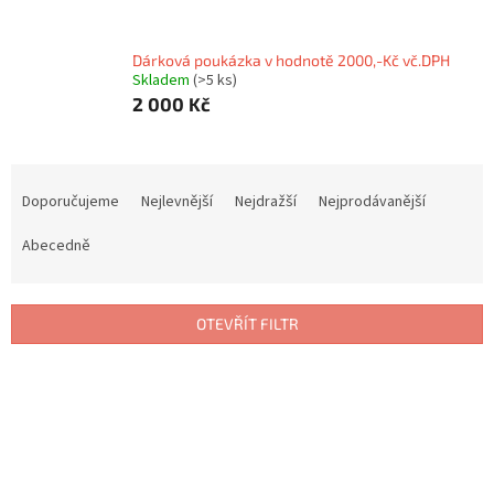
Dárková poukázka v hodnotě 2000,-Kč vč.DPH
Skladem
(>5 ks)
2 000 Kč
Ř
a
Doporučujeme
Nejlevnější
Nejdražší
Nejprodávanější
z
e
Abecedně
n
í
p
OTEVŘÍT FILTR
r
o
V
d
ý
u
p
k
i
t
s
ů