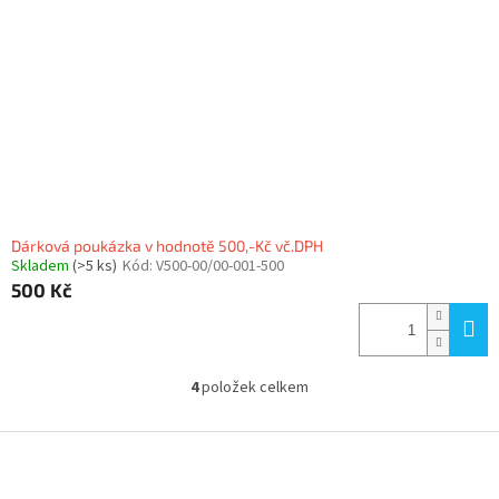
Dárková poukázka v hodnotě 500,-Kč vč.DPH
Skladem
(>5 ks)
Kód:
V500-00/00-001-500
500 Kč
4
položek celkem
O
v
l
Z
á
á
d
p