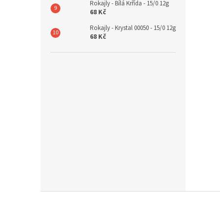
Rokajly - Bílá Krřída - 15/0 12g
68 Kč
Rokajly - Krystal 00050 - 15/0 12g
68 Kč
Z
á
p