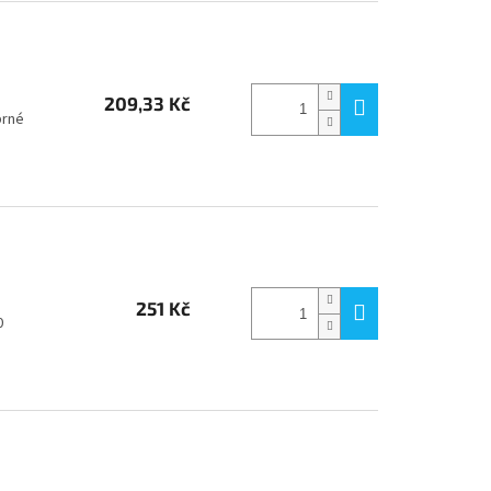
209,33 Kč
brné
251 Kč
0