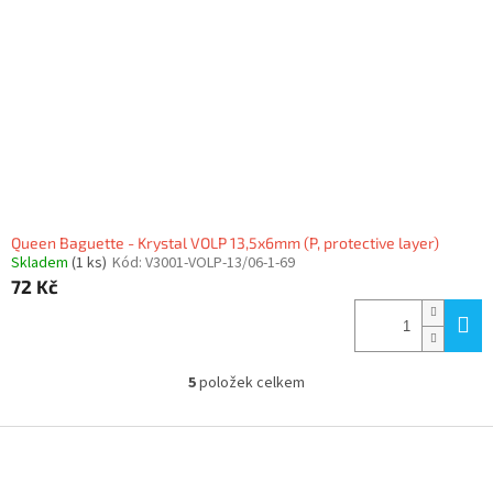
Queen Baguette - Krystal VOLP 13,5x6mm (P, protective layer)
Skladem
(1 ks)
Kód:
V3001-VOLP-13/06-1-69
72 Kč
5
položek celkem
O
v
l
Z
á
á
d
p