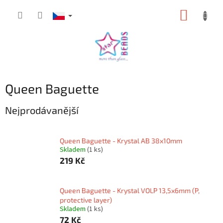
Přejít
NÁKUP
na
obsah
KOŠÍK
Queen Baguette
Nejprodávanější
Queen Baguette - Krystal AB 38x10mm
Skladem
(1 ks)
219 Kč
Queen Baguette - Krystal VOLP 13,5x6mm (P,
protective layer)
Skladem
(1 ks)
72 Kč