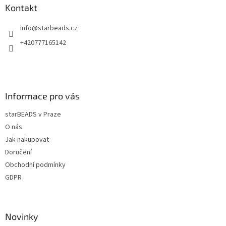
a
a
Kontakt
c
t
í
info
@
starbeads.cz
í
p
r
+420777165142
v
k
y
v
ý
Informace pro vás
p
i
starBEADS v Praze
s
u
O nás
Jak nakupovat
Doručení
Obchodní podmínky
GDPR
Novinky