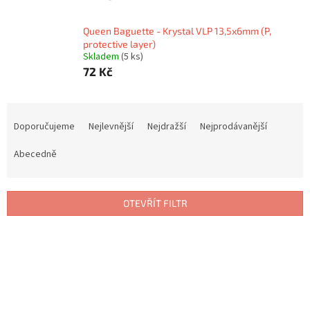
Queen Baguette - Krystal VLP 13,5x6mm (P,
protective layer)
Skladem
(5 ks)
72 Kč
Ř
a
Doporučujeme
Nejlevnější
Nejdražší
Nejprodávanější
z
e
Abecedně
n
í
p
OTEVŘÍT FILTR
r
o
V
d
ý
u
p
k
i
t
s
ů