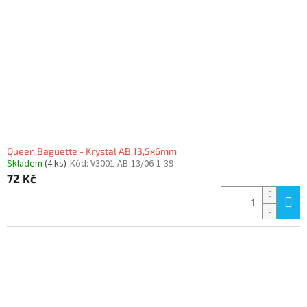
p
r
o
d
u
k
t
ů
Queen Baguette - Krystal AB 13,5x6mm
Skladem
(4 ks)
Kód:
V3001-AB-13/06-1-39
72 Kč