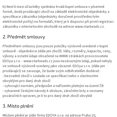
b) Není-li mezi účastníky sjednána trvalá kupní smlouva v písemné
formě, dodá prodávající zboží na základě elektronické objednávky a
specifikace zákazníka (objednávky doručené prostřednictvím
elektronické pošty) na formuláři, který je k dispozici při první registraci
zákazníka v internetovém obchodě na adrese www.starbeads.cz.
2. Předmět smlouvy
Předmětem smlouvy jsou pouze položky výslovně uvedené v kupní
smlouvě - objednávce (dále jen zboží). Váhy, rozměry, kapacita, ceny,
výkony a ostatní údaje obsažené na WWW stránkách provozovatele
EDOya s.r.o. - www.starbeads.cz jsou nezávaznými údaji, pokud nebyly
ve smlouvě výslovně uvedeny jako závazné. EDOya s.r.o. (dále jen
prodávající) se zavazuje, že bude svým odběratelům dodávat:
- bezvadné zboží v souladu se specifikací nebo s vlastnostmi
obvyklými pro daný druh zboží
- vyhovující normám, předpisům a nařízením platným na území ČR
- vybavené českými návody k obsluze, záručními listy a seznamy
pozáručních opraven,
je-li
to pro daný druh zboží obvyklé
3. Místo plnění
Místem plnění je sídlo firmy EDOYA s.r.o. na adrese Praha 10,