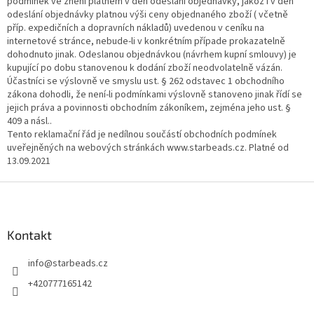
podmínek ve znění platném v den odeslání objednávky, jakož i v den
odeslání objednávky platnou výši ceny objednaného zboží ( včetně
příp. expedičních a dopravních nákladů) uvedenou v ceníku na
internetové stránce, nebude-li v konkrétním případe prokazatelně
dohodnuto jinak. Odeslanou objednávkou (návrhem kupní smlouvy) je
kupující po dobu stanovenou k dodání zboží neodvolatelně vázán.
Účastníci se výslovně ve smyslu ust. § 262 odstavec 1 obchodního
zákona dohodli, že není-li podmínkami výslovně stanoveno jinak řídí se
jejich práva a povinnosti obchodním zákoníkem, zejména jeho ust. §
409 a násl..
Tento reklamační řád je nedílnou součástí obchodních podmínek
uveřejněných na webových stránkách www.starbeads.cz. Platné od
13.09.2021
Z
á
p
a
Kontakt
t
info
@
starbeads.cz
í
+420777165142