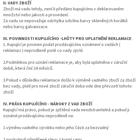
II. VADY ZBOŽÍ
Zboží má vadu tehdy, není-li předáno kupujícímu v deklarovaném
množství nebo jakosti a provedení.
Za vadu se nepovažuje odchylka odstínu barvy skleněných korálků
nebo barvy galvanizace.
III. POVINNOSTI KUPUJÍCÍHO -LHŮTY PRO UPLATNĚNÍ REKLAMACE
1. Kupující je povinen podat prodávajícímu oznámení o vadách (
reklamaci ) neprodleně poté co vady zjistil.
2.Podmínkou pro uznání reklamace je, aby byla uplatněna v záruční
době, která činí 24 měsíců.
3.Pokud v důsledku reklamace došlo k výměně vadného zboží za zboží
bez vady, platí pro nové zboží záruční doba ode dne převzetí tohoto
zboží.
IV. PRÁVA KUPUJÍCÍHO - NÁROKY Z VAD ZBOŽÍ
Kupující má právo, pokud je zjištěná vada neodstranitelná a pokud ji
oznámil prodávajícímu neprodleně na:
1.výměnu vadného výrobku nebo jeho části za bezvadný
2.poskytnutí přiměřené slevy z kupní ceny