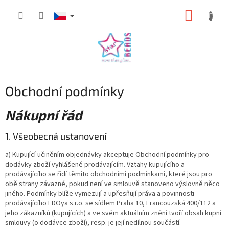
Přejít
NÁKUP
na
obsah
KOŠÍK
Obchodní podmínky
Nákupní řád
1. Všeobecná ustanovení
a) Kupující učiněním objednávky akceptuje Obchodní podmínky pro
dodávky zboží vyhlášené prodávajícím. Vztahy kupujícího a
prodávajícího se řídí těmito obchodními podmínkami, které jsou pro
obě strany závazné, pokud není ve smlouvě stanoveno výslovně něco
jiného. Podmínky blíže vymezují a upřesňují práva a povinnosti
prodávajícího EDOya s.r.o. se sídlem Praha 10, Francouzská 400/112 a
jeho zákazníků (kupujících) a ve svém aktuálním znění tvoří obsah kupní
smlouvy (o dodávce zboží), resp. je její nedílnou součástí.