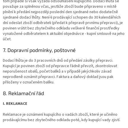
tom případě si však vyžádá odsouhlasení kupujícího. Dodací lhůta se
považuje za splněnou včas, jestliže zboží bude připraveno v místě
plnění k předání nejpozději poslední den sjednané nebo dodatečně
sjednané dodací lhůty. Není-li prodávající schopen do 30 kalendářních
dní odeslat zboží odběrateli (předat k přepravě prvnímu přepravci), je
povinen vrátit bez zbytečného odkladu veškeré finanční prostředky
vynaložené odběratelem k aktuální objednávce - kupní smlouvě na jeho
účet.
7. Dopravní podmínky, poštovné
Dodací lhůta je do 3 pracovních dnů od předání zásilky přepravci.
Kupující je povinen zboží od přepravce řádně převzít, zkontrolovat
neporušenost obalů, počet balíků a v případě jakýchkoliv závad
neprodleně oznámit přepravci. Faktura a daňový doklad jsou pak
přiloženy v označeném balíku.
8. Reklamační řád
I. REKLAMACE
Reklamace je oznámení kupujícího o vadách zboží, které je učiněno
prodávajícímu bez zbytečného odkladu poté, kdy kupující vady zjistí.