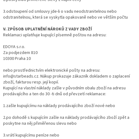
3.odstoupení od smlouvy jde-li o vadu neodstranitelnou nebo
odstranitelnou, která se vyskytla opakovaně nebo ve větším počtu
V. ZPŮSOB UPLATNĚNÍ NÁROKŮ Z VADY ZBOŽÍ
Reklamaci uplatňuje kupující písemně poštou na adresu:
EDOYA s.r.o.
Za podjezdem 810
10300 Praha 10
nebo prostřednictvím elektronické pošty na adresu:
info@starbeads.cz. Nákup prokazuje zákazník dokladem o zaplacení
zboží, fakturou resp. její kopií.
Kupující na vlastní náklady zašle v původním obalu zboží na adresu
prodávajícího a ten do 30 -ti dnů od převzetí reklamace:
1.zašle kupujícímu na náklady prodávajícího zboží nové nebo
2.po dohodě s kupujícím zašle na náklady prodávajícího zboží zpět a
poskytne na něj přiměřenou slevu nebo
3.vrátí kupujícímu peníze nebo