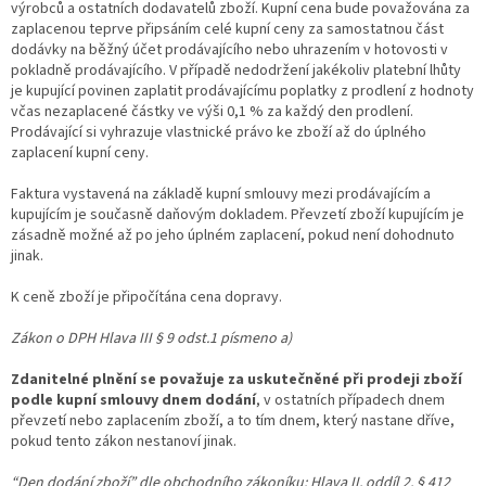
výrobců a ostatních dodavatelů zboží. Kupní cena bude považována za
zaplacenou teprve připsáním celé kupní ceny za samostatnou část
dodávky na běžný účet prodávajícího nebo uhrazením v hotovosti v
pokladně prodávajícího. V případě nedodržení jakékoliv platební lhůty
je kupující povinen zaplatit prodávajícímu poplatky z prodlení z hodnoty
včas nezaplacené částky ve výši 0,1 % za každý den prodlení.
Prodávající si vyhrazuje vlastnické právo ke zboží až do úplného
zaplacení kupní ceny.
Faktura vystavená na základě kupní smlouvy mezi prodávajícím a
kupujícím je současně daňovým dokladem. Převzetí zboží kupujícím je
zásadně možné až po jeho úplném zaplacení, pokud není dohodnuto
jinak.
K ceně zboží je připočítána cena dopravy.
Zákon o DPH Hlava III § 9 odst.1 písmeno a)
Zdanitelné plnění se považuje za uskutečněné při prodeji zboží
podle kupní smlouvy dnem dodání
, v ostatních případech dnem
převzetí nebo zaplacením zboží, a to tím dnem, který nastane dříve,
pokud tento zákon nestanoví jinak.
“Den dodání zboží” dle obchodního zákoníku: Hlava II, oddíl 2, § 412