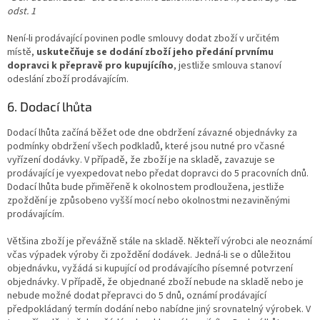
odst. 1
Není-li prodávající povinen podle smlouvy dodat zboží v určitém
místě,
uskutečňuje se dodání zboží jeho předání prvnímu
dopravci k přepravě pro kupujícího
, jestliže smlouva stanoví
odeslání zboží prodávajícím.
6. Dodací lhůta
Dodací lhůta začíná běžet ode dne obdržení závazné objednávky za
podmínky obdržení všech podkladů, které jsou nutné pro včasné
vyřízení dodávky. V případě, že zboží je na skladě, zavazuje se
prodávající je vyexpedovat nebo předat dopravci do 5 pracovních dnů.
Dodací lhůta bude přiměřeně k okolnostem prodloužena, jestliže
zpoždění je způsobeno vyšší mocí nebo okolnostmi nezaviněnými
prodávajícím.
Většina zboží je převážně stále na skladě. Někteří výrobci ale neoznámí
včas výpadek výroby či zpoždění dodávek. Jedná-li se o důležitou
objednávku, vyžádá si kupující od prodávajícího písemné potvrzení
objednávky. V případě, že objednané zboží nebude na skladě nebo je
nebude možné dodat přepravci do 5 dnů, oznámí prodávající
předpokládaný termín dodání nebo nabídne jiný srovnatelný výrobek. V