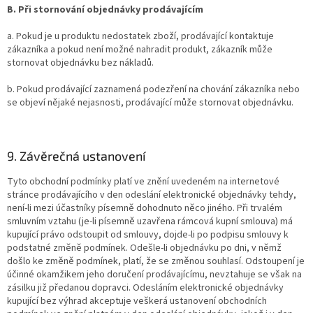
B. Při stornování objednávky prodávajícím
a. Pokud je u produktu nedostatek zboží, prodávající kontaktuje
zákazníka a pokud není možné nahradit produkt, zákazník může
stornovat objednávku bez nákladů.
b. Pokud prodávající zaznamená podezření na chování zákazníka nebo
se objeví nějaké nejasnosti, prodávající může stornovat objednávku.
9. Závěrečná ustanovení
Tyto obchodní podmínky platí ve znění uvedeném na internetové
stránce prodávajícího v den odeslání elektronické objednávky tehdy,
není-li mezi účastníky písemně dohodnuto něco jiného. Při trvalém
smluvním vztahu (je-li písemně uzavřena rámcová kupní smlouva) má
kupující právo odstoupit od smlouvy, dojde-li po podpisu smlouvy k
podstatné změně podmínek. Odešle-li objednávku po dni, v němž
došlo ke změně podmínek, platí, že se změnou souhlasí. Odstoupení je
účinné okamžikem jeho doručení prodávajícímu, nevztahuje se však na
zásilku již předanou dopravci. Odesláním elektronické objednávky
kupující bez výhrad akceptuje veškerá ustanovení obchodních