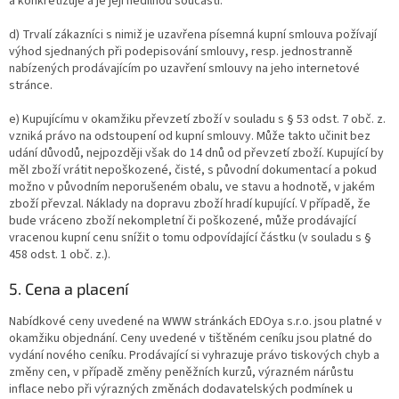
a konkretizuje a je její nedílnou součástí.
d) Trvalí zákazníci s nimiž je uzavřena písemná kupní smlouva požívají
výhod sjednaných při podepisování smlouvy, resp. jednostranně
nabízených prodávajícím po uzavření smlouvy na jeho internetové
stránce.
e) Kupujícímu v okamžiku převzetí zboží v souladu s § 53 odst. 7 obč. z.
vzniká právo na odstoupení od kupní smlouvy. Může takto učinit bez
udání důvodů, nejpozději však do 14 dnů od převzetí zboží. Kupující by
měl zboží vrátit nepoškozené, čisté, s původní dokumentací a pokud
možno v původním neporušeném obalu, ve stavu a hodnotě, v jakém
zboží převzal. Náklady na dopravu zboží hradí kupující. V případě, že
bude vráceno zboží nekompletní či poškozené, může prodávající
vracenou kupní cenu snížit o tomu odpovídající částku (v souladu s §
458 odst. 1 obč. z.).
5. Cena a placení
Nabídkové ceny uvedené na WWW stránkách EDOya s.r.o. jsou platné v
okamžiku objednání. Ceny uvedené v tištěném ceníku jsou platné do
vydání nového ceníku. Prodávající si vyhrazuje právo tiskových chyb a
změny cen, v případě změny peněžních kurzů, výrazném nárůstu
inflace nebo při výrazných změnách dodavatelských podmínek u