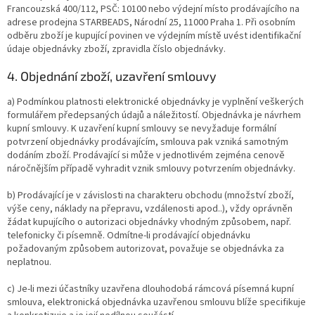
Francouzská 400/112, PSČ: 10100 nebo výdejní místo prodávajícího na
adrese prodejna STARBEADS, Národní 25, 11000 Praha 1. Při osobním
odběru zboží je kupující povinen ve výdejním místě uvést identifikační
údaje objednávky zboží, zpravidla číslo objednávky.
4. Objednání zboží, uzavření smlouvy
a) Podmínkou platnosti elektronické objednávky je vyplnění veškerých
formulářem předepsaných údajů a náležitostí. Objednávka je návrhem
kupní smlouvy. K uzavření kupní smlouvy se nevyžaduje formální
potvrzení objednávky prodávajícím, smlouva pak vzniká samotným
dodáním zboží. Prodávající si může v jednotlivém zejména cenově
náročnějším případě vyhradit vznik smlouvy potvrzením objednávky.
b) Prodávající je v závislosti na charakteru obchodu (množství zboží,
výše ceny, náklady na přepravu, vzdálenosti apod..), vždy oprávněn
žádat kupujícího o autorizaci objednávky vhodným způsobem, např.
telefonicky či písemně. Odmítne-li prodávající objednávku
požadovaným způsobem autorizovat, považuje se objednávka za
neplatnou.
c) Je-li mezi účastníky uzavřena dlouhodobá rámcová písemná kupní
smlouva, elektronická objednávka uzavřenou smlouvu blíže specifikuje