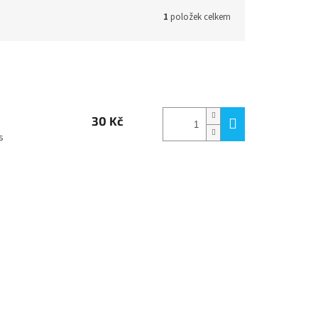
1
položek celkem
30 Kč
s