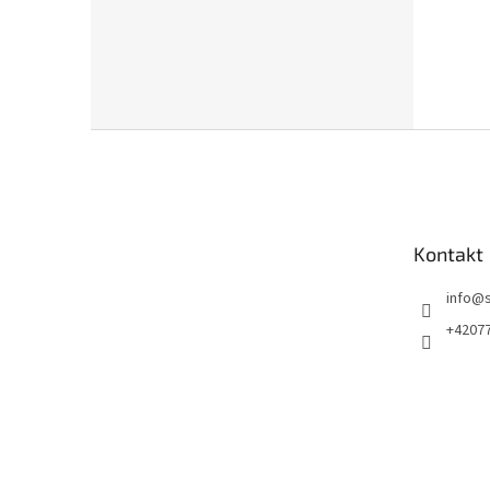
Z
á
p
a
t
Kontakt
í
info
@
+4207