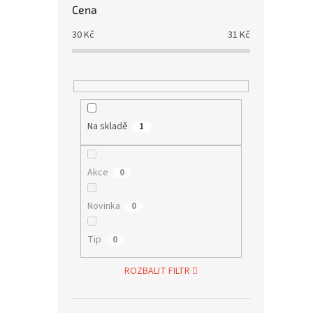
Cena
30
Kč
31
Kč
Na skladě
1
Akce
0
Novinka
0
Tip
0
ROZBALIT FILTR