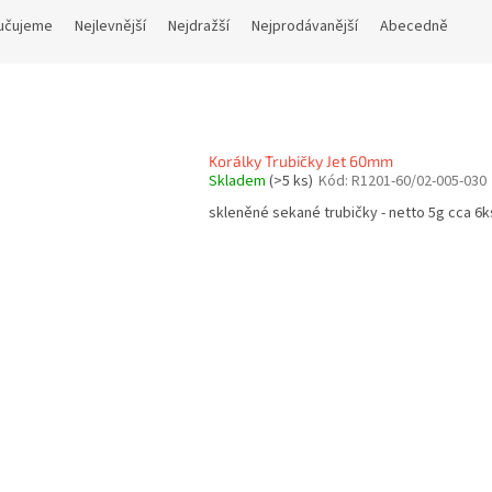
učujeme
Nejlevnější
Nejdražší
Nejprodávanější
Abecedně
Korálky Trubičky Jet 60mm
Skladem
(>5 ks)
Kód:
R1201-60/02-005-030
skleněné sekané trubičky - netto 5g cca 6k
O
v
l
á
d
a
c
í
p