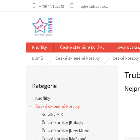
Přejít
+420777165142
info@starbeads.cz
na
obsah
Knoflíky
České skleněné korálky
Swarovski 
Domů
České skleněné korálky
České korálky 
P
Tru
o
Přeskočit
s
Kategorie
kategorie
Nejpr
t
r
Knoflíky
a
České skleněné korálky
n
Korálky MIX
n
í
České korálky |Rokajly
p
České korálky |New Moon
a
České korálky |Mačkané