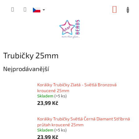
Přejít
NÁKUP
na
obsah
KOŠÍK
Trubičky 25mm
Nejprodávanější
Korálky Trubičky Zlatá - Světlá Bronzová
kroucené 25mm
Skladem
(>5 ks)
23,99 Kč
Korálky Trubičky Světlá Černá Diamant Stříbrná
průtah kroucené 25mm
Skladem
(>5 ks)
23,99 Kč