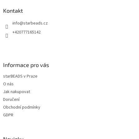
d
p
a
a
Kontakt
c
t
í
info
@
starbeads.cz
í
p
r
+420777165142
v
k
y
v
ý
Informace pro vás
p
i
starBEADS v Praze
s
u
O nás
Jak nakupovat
Doručení
Obchodní podmínky
GDPR