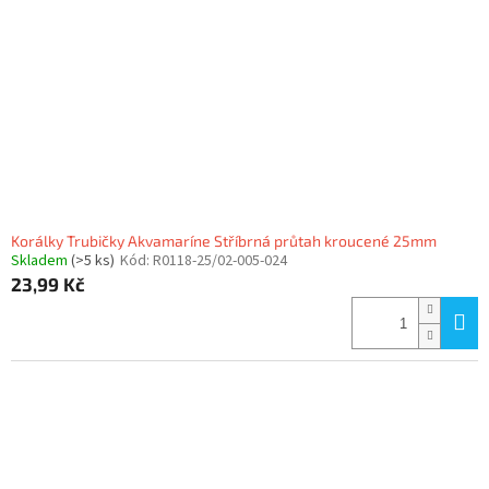
p
r
o
d
u
k
t
ů
Korálky Trubičky Akvamaríne Stříbrná průtah kroucené 25mm
Skladem
(>5 ks)
Kód:
R0118-25/02-005-024
23,99 Kč