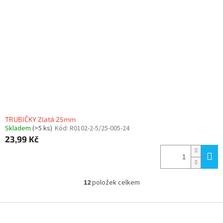
TRUBIČKY Zlatá 25mm
Skladem
(>5 ks)
Kód:
R0102-2-5/25-005-24
23,99 Kč
12
položek celkem
O
v
l
Z
á
á