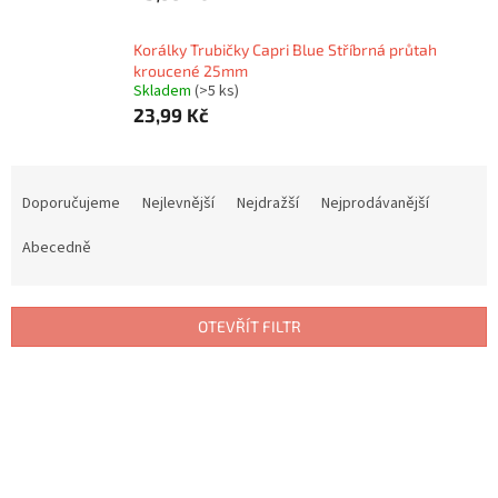
Korálky Trubičky Capri Blue Stříbrná průtah
kroucené 25mm
Skladem
(>5 ks)
23,99 Kč
Ř
a
Doporučujeme
Nejlevnější
Nejdražší
Nejprodávanější
z
e
Abecedně
n
í
p
OTEVŘÍT FILTR
r
o
V
d
ý
u
p
k
i
t
s
ů