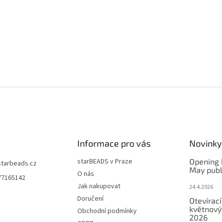
Informace pro vás
Novinky
starBEADS v Praze
Opening 
starbeads.cz
May publ
O nás
77165142
Jak nakupovat
24.4.2026
Doručení
Otevírací
květnový
Obchodní podmínky
2026