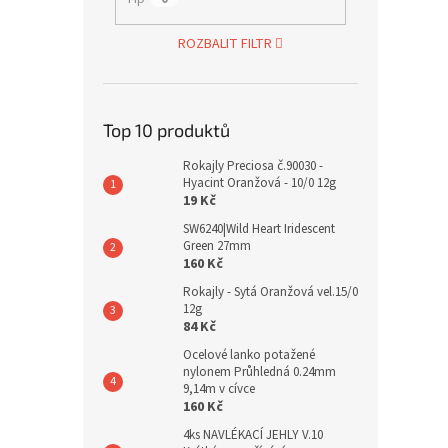
ROZBALIT FILTR
Top 10 produktů
Rokajly Preciosa č.90030 -
Hyacint Oranžová - 10/0 12g
19 Kč
SW6240|Wild Heart Iridescent
Green 27mm
160 Kč
Rokajly - Sytá Oranžová vel.15/0
12g
84 Kč
Ocelové lanko potažené
nylonem Průhledná 0.24mm
9,14m v cívce
160 Kč
4ks NAVLÉKACÍ JEHLY V.10