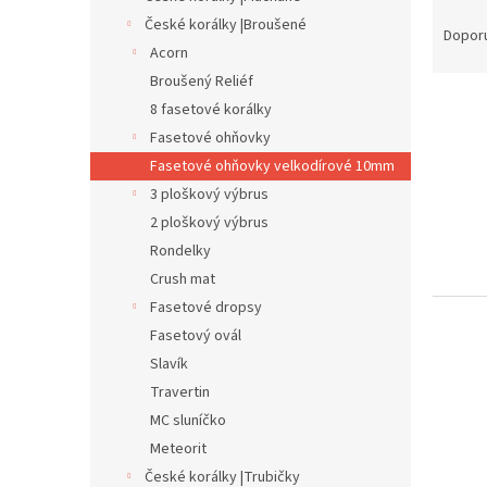
Ř
n
České korálky |Broušené
a
e
Dopor
Acorn
z
l
e
Broušený Reliéf
V
n
8 fasetové korálky
ý
í
Fasetové ohňovky
p
p
Fasetové ohňovky velkodírové 10mm
i
r
3 ploškový výbrus
s
o
p
2 ploškový výbrus
d
r
u
Rondelky
o
k
Crush mat
d
t
Fasetové dropsy
u
ů
Fasetový ovál
k
Slavík
t
ů
Travertin
MC sluníčko
Meteorit
České korálky |Trubičky