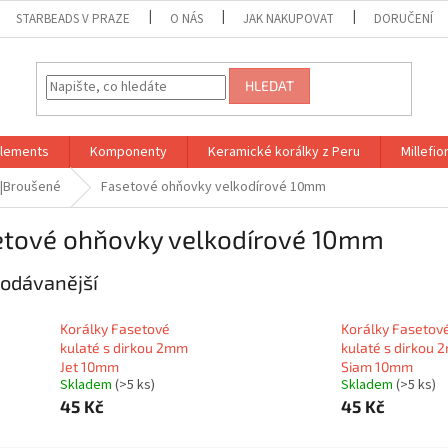
STARBEADS V PRAZE
O NÁS
JAK NAKUPOVAT
DORUČENÍ
HLEDAT
Elements
Komponenty
Keramické korálky z Peru
Millefior
 |Broušené
Fasetové ohňovky velkodírové 10mm
etové ohňovky velkodírové 10mm
odávanější
Korálky Fasetové
Korálky Fasetov
kulaté s dirkou 2mm
kulaté s dirkou
Jet 10mm
Siam 10mm
Skladem
(>5 ks)
Skladem
(>5 ks)
45 Kč
45 Kč