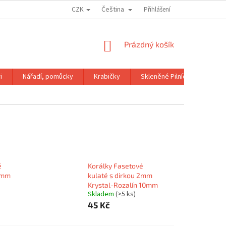
CZK
Čeština
OBCHODNÍ PODMÍNKY
GDPR
Přihlášení
NÁKUPNÍ
Prázdný košík
KOŠÍK
i
Nářadí, pomůcky
Krabičky
Skleněné Pilníčky
Kni
é
Korálky Fasetové
 2mm
kulaté s dirkou 2mm
Krystal-Rozalín 10mm
Skladem
(>5 ks)
45 Kč