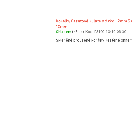
Korálky Fasetové kulaté s dirkou 2mm S
10mm
Skladem
(>5 ks)
Kód:
F5102-10/10-08-30
Skleněné broušené korálky, leštěné ohně
O
v
l
á
d
a
c
í
p
r
v
k
y