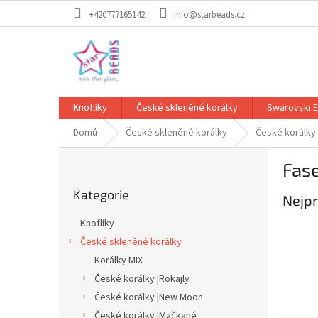
Přejít
+420777165142
info@starbeads.cz
na
obsah
Knoflíky
České skleněné korálky
Swarovski 
Domů
České skleněné korálky
České korálky
P
Fas
o
Přeskočit
s
Kategorie
kategorie
Nejpr
t
r
Knoflíky
a
České skleněné korálky
n
Korálky MIX
n
í
České korálky |Rokajly
p
České korálky |New Moon
a
České korálky |Mačkané