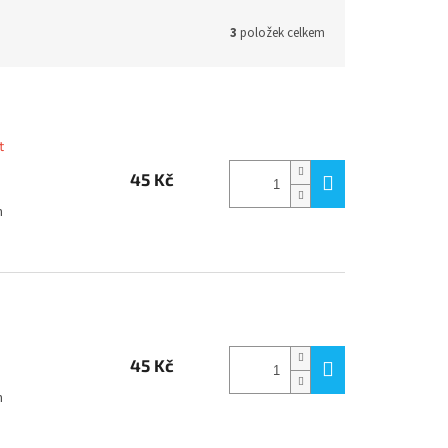
3
položek celkem
t
45 Kč
m
45 Kč
m