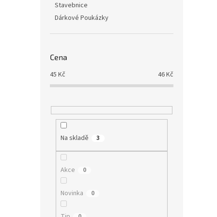
Stavebnice
Dárkové Poukázky
Cena
45
Kč
46
Kč
Na skladě
3
Akce
0
Novinka
0
Tip
0