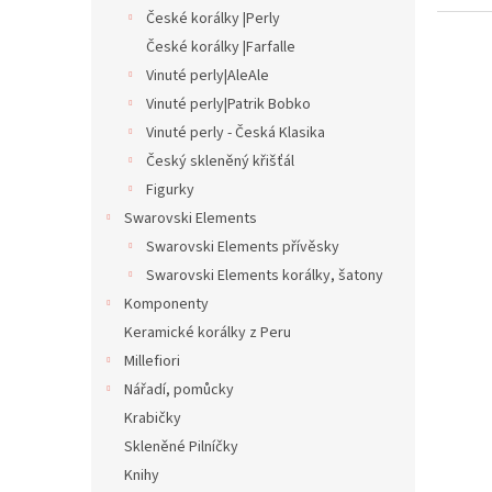
České korálky |Perly
České korálky |Farfalle
Vinuté perly|AleAle
Vinuté perly|Patrik Bobko
Vinuté perly - Česká Klasika
Český skleněný křišťál
Figurky
Swarovski Elements
Swarovski Elements přívěsky
Swarovski Elements korálky, šatony
Komponenty
Keramické korálky z Peru
Millefiori
Nářadí, pomůcky
Krabičky
Skleněné Pilníčky
Knihy