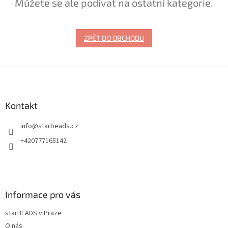
Můžete se ale podívat na ostatní kategorie.
ZPĚT DO OBCHODU
Z
á
p
a
Kontakt
t
info
@
starbeads.cz
í
+420777165142
Informace pro vás
starBEADS v Praze
O nás