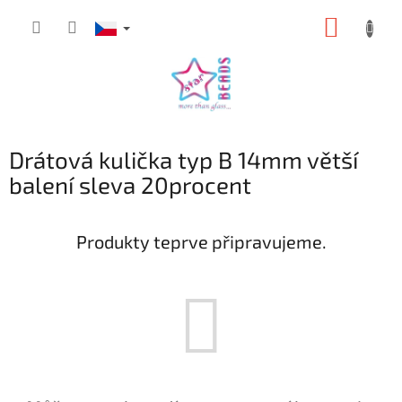
Přejít
NÁKUP
na
obsah
KOŠÍK
Drátová kulička typ B 14mm větší
balení sleva 20procent
Produkty teprve připravujeme.