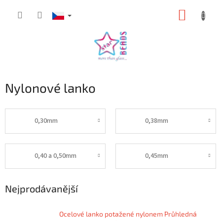
Přejít
NÁKUP
na
obsah
KOŠÍK
Nylonové lanko
0,30mm
0,38mm
0,40 a 0,50mm
0,45mm
Nejprodávanější
Ocelové lanko potažené nylonem Průhledná