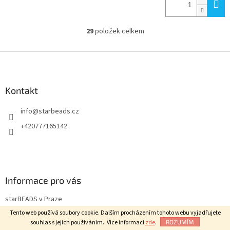
29
položek celkem
O
v
l
Z
á
á
d
p
a
a
Kontakt
c
t
í
info
@
starbeads.cz
í
p
r
+420777165142
v
k
y
v
ý
Informace pro vás
p
i
starBEADS v Praze
s
u
O nás
Tento web používá soubory cookie. Dalším procházením tohoto webu vyjadřujete
souhlas s jejich používáním.. Více informací
zde
.
ROZUMÍM
Jak nakupovat