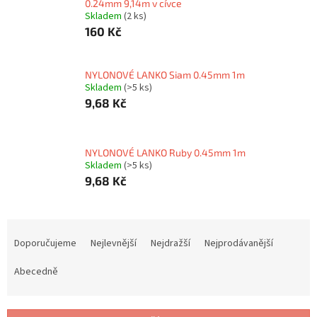
0.24mm 9,14m v cívce
Skladem
(2 ks)
160 Kč
NYLONOVÉ LANKO Siam 0.45mm 1m
Skladem
(>5 ks)
9,68 Kč
NYLONOVÉ LANKO Ruby 0.45mm 1m
Skladem
(>5 ks)
9,68 Kč
Ř
a
Doporučujeme
Nejlevnější
Nejdražší
Nejprodávanější
z
e
Abecedně
n
í