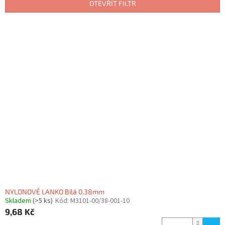
p
OTEVŘÍT FILTR
r
o
V
d
ý
u
p
k
i
t
s
ů
p
r
o
d
u
k
t
ů
NYLONOVÉ LANKO Bílá 0.38mm
Skladem
(>5 ks)
Kód:
M3101-00/38-001-10
9,68 Kč