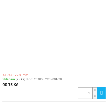
ý
u
p
k
i
t
s
ů
p
r
o
d
u
k
t
ů
KAPKA 12x28mm
Skladem
(>5 ks)
Kód:
C0200-12/28-001-90
90,75 Kč