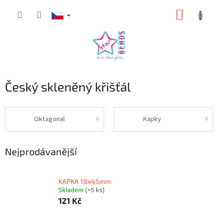
Přejít
NÁKUP
na
obsah
KOŠÍK
Český skleněný křišťál
Oktagonal
Kapky
Nejprodávanější
KAPKA 18x45mm
Skladem
(>5 ks)
121 Kč