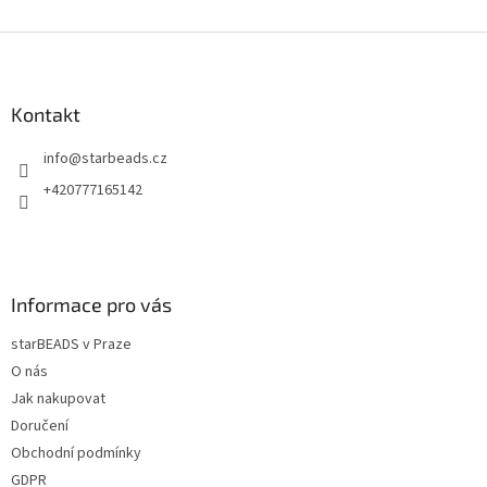
v
l
Z
á
á
d
p
a
a
Kontakt
c
t
í
info
@
starbeads.cz
í
p
r
+420777165142
v
k
y
v
ý
Informace pro vás
p
i
starBEADS v Praze
s
u
O nás
Jak nakupovat
Doručení
Obchodní podmínky
GDPR