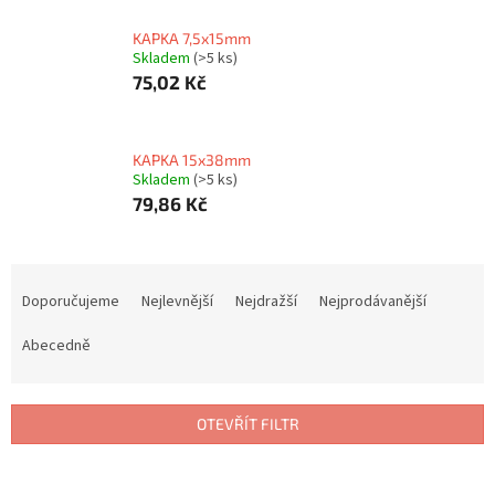
KAPKA 7,5x15mm
Skladem
(>5 ks)
75,02 Kč
KAPKA 15x38mm
Skladem
(>5 ks)
79,86 Kč
Ř
a
Doporučujeme
Nejlevnější
Nejdražší
Nejprodávanější
z
e
Abecedně
n
í
p
OTEVŘÍT FILTR
r
o
V
d