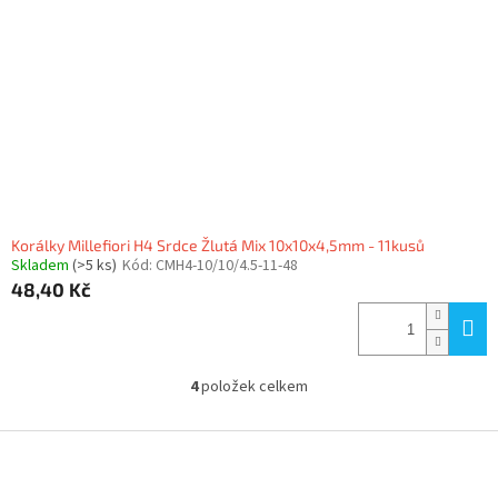
Korálky Millefiori H4 Srdce Žlutá Mix 10x10x4,5mm - 11kusů
Skladem
(>5 ks)
Kód:
CMH4-10/10/4.5-11-48
48,40 Kč
4
položek celkem
O
v
l
Z
á
á
d
p