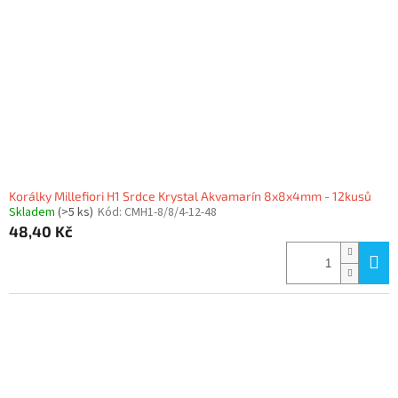
p
r
o
d
u
k
t
ů
Korálky Millefiori H1 Srdce Krystal Akvamarín 8x8x4mm - 12kusů
Skladem
(>5 ks)
Kód:
CMH1-8/8/4-12-48
48,40 Kč