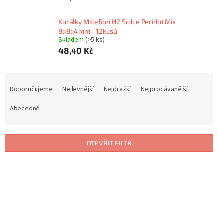
Korálky Millefiori H2 Srdce Peridot Mix
8x8x4mm - 12kusů
Skladem
(>5 ks)
48,40 Kč
Ř
a
Doporučujeme
Nejlevnější
Nejdražší
Nejprodávanější
z
e
Abecedně
n
í
p
OTEVŘÍT FILTR
r
o
V
d
ý
u
p
k
i
t
s
ů