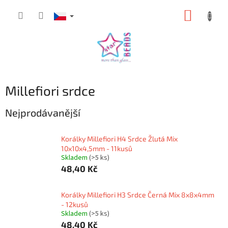
Přejít
NÁKUP
na
obsah
KOŠÍK
Millefiori srdce
Nejprodávanější
Korálky Millefiori H4 Srdce Žlutá Mix
10x10x4,5mm - 11kusů
Skladem
(>5 ks)
48,40 Kč
Korálky Millefiori H3 Srdce Černá Mix 8x8x4mm
- 12kusů
Skladem
(>5 ks)
48,40 Kč