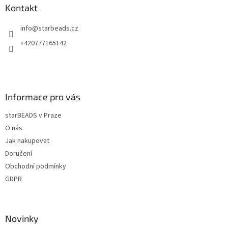
a
a
Kontakt
c
t
í
info
@
starbeads.cz
í
p
r
+420777165142
v
k
y
v
ý
Informace pro vás
p
i
starBEADS v Praze
s
u
O nás
Jak nakupovat
Doručení
Obchodní podmínky
GDPR
Novinky