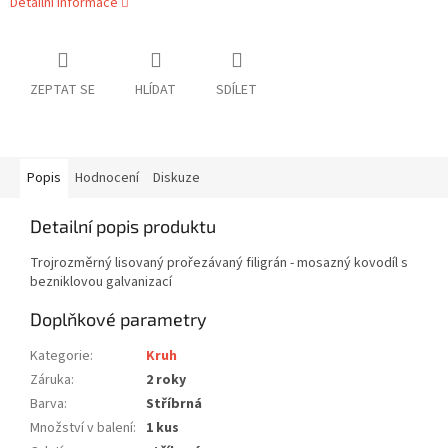
Detailní informace
ZEPTAT SE
HLÍDAT
SDÍLET
Popis
Hodnocení
Diskuze
Detailní popis produktu
Trojrozměrný lisovaný prořezávaný filigrán - mosazný kovodíl s
bezniklovou galvanizací
Doplňkové parametry
Kategorie
:
Kruh
Záruka
:
2 roky
Barva
:
Stříbrná
Množství v balení
:
1 kus