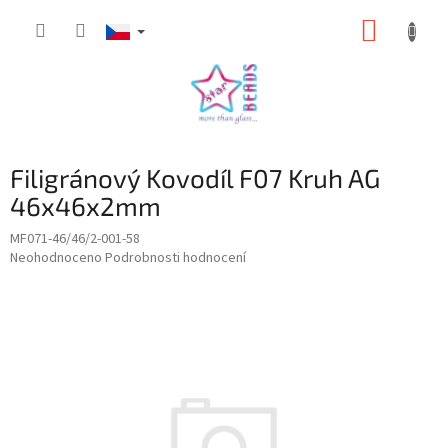
Přejít
NÁKUP
na
obsah
KOŠÍK
Filigránový Kovodíl F07 Kruh AG
46x46x2mm
MF071-46/46/2-001-58
Průměrné
Neohodnoceno
Podrobnosti hodnocení
hodnocení
produktu
je
0,0
z
5
hvězdiček.