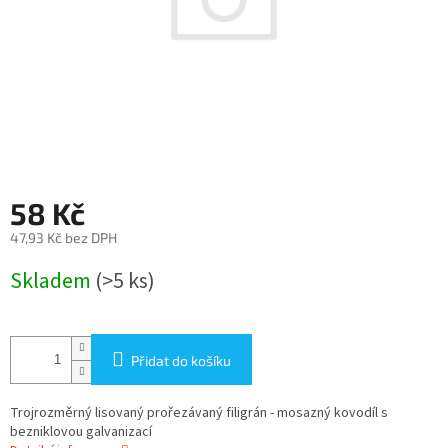
58 Kč
47,93 Kč bez DPH
Měrná
Skladem
(>5 ks)
cena:
Přidat do košíku
Trojrozměrný lisovaný prořezávaný filigrán - mosazný kovodíl s
bezniklovou galvanizací