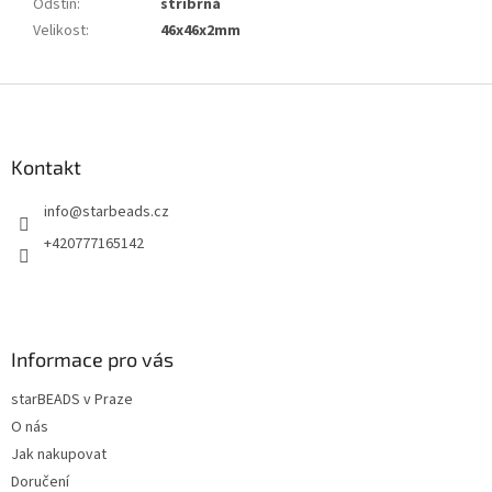
Odstín
:
stříbrná
Velikost
:
46x46x2mm
Z
á
p
a
Kontakt
t
info
@
starbeads.cz
í
+420777165142
Informace pro vás
starBEADS v Praze
O nás
Jak nakupovat
Doručení