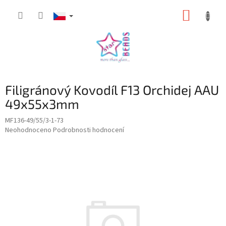
Přejít
NÁKUP
na
obsah
KOŠÍK
Filigránový Kovodíl F13 Orchidej AAU
49x55x3mm
MF136-49/55/3-1-73
Průměrné
Neohodnoceno
Podrobnosti hodnocení
hodnocení
produktu
je
0,0
z
5
hvězdiček.