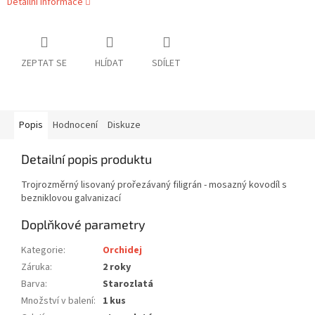
Detailní informace
ZEPTAT SE
HLÍDAT
SDÍLET
Popis
Hodnocení
Diskuze
Detailní popis produktu
Trojrozměrný lisovaný prořezávaný filigrán - mosazný kovodíl s
bezniklovou galvanizací
Doplňkové parametry
Kategorie
:
Orchidej
Záruka
:
2 roky
Barva
:
Starozlatá
Množství v balení
:
1 kus