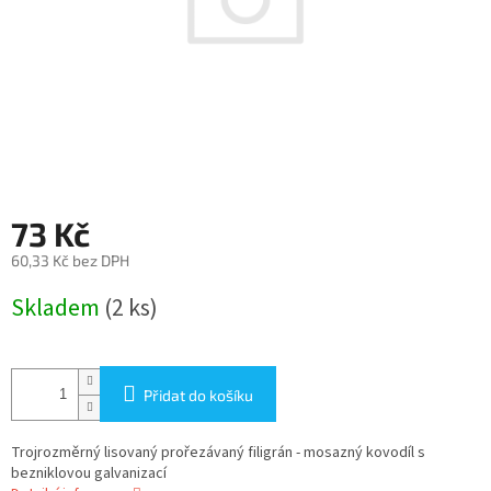
73 Kč
60,33 Kč bez DPH
Měrná
Skladem
(2 ks)
cena:
Přidat do košíku
Trojrozměrný lisovaný prořezávaný filigrán - mosazný kovodíl s
bezniklovou galvanizací