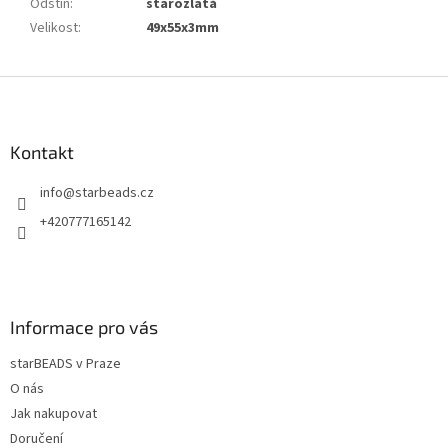
Odstín
:
starozlatá
Velikost
:
49x55x3mm
Z
á
p
a
Kontakt
t
info
@
starbeads.cz
í
+420777165142
Informace pro vás
starBEADS v Praze
O nás
Jak nakupovat
Doručení