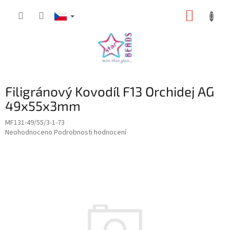
Přejít
NÁKUP
na
obsah
KOŠÍK
Filigránový Kovodíl F13 Orchidej AG
49x55x3mm
MF131-49/55/3-1-73
Průměrné
Neohodnoceno
Podrobnosti hodnocení
hodnocení
produktu
je
0,0
z
5
hvězdiček.