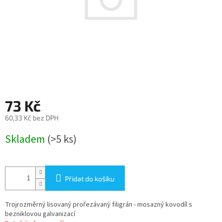
73 Kč
60,33 Kč bez DPH
Měrná
Skladem
(>5 ks)
cena:
Přidat do košíku
Trojrozměrný lisovaný prořezávaný filigrán - mosazný kovodíl s
bezniklovou galvanizací