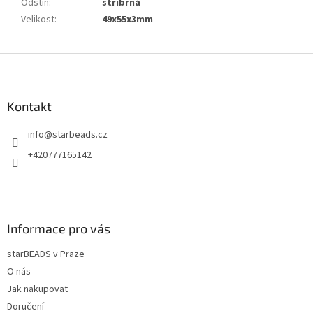
Odstín
:
stříbrná
Velikost
:
49x55x3mm
Z
á
p
a
Kontakt
t
info
@
starbeads.cz
í
+420777165142
Informace pro vás
starBEADS v Praze
O nás
Jak nakupovat
Doručení