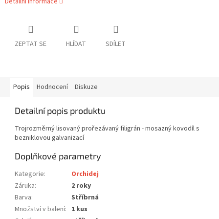
Detailní informace
ZEPTAT SE
HLÍDAT
SDÍLET
Popis
Hodnocení
Diskuze
Detailní popis produktu
Trojrozměrný lisovaný prořezávaný filigrán - mosazný kovodíl s
bezniklovou galvanizací
Doplňkové parametry
Kategorie
:
Orchidej
Záruka
:
2 roky
Barva
:
Stříbrná
Množství v balení
:
1 kus