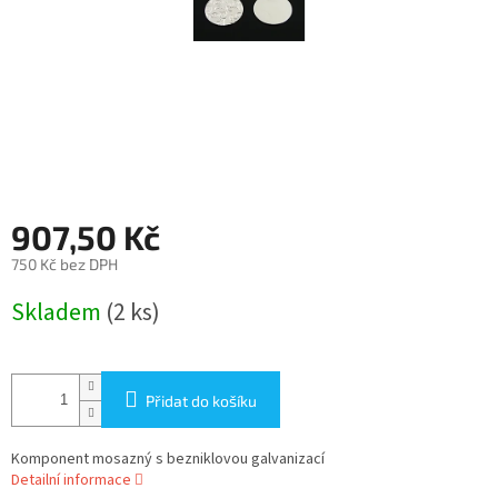
907,50 Kč
750 Kč bez DPH
Měrná
Skladem
(2 ks)
cena:
Přidat do košíku
Komponent mosazný s bezniklovou galvanizací
Detailní informace