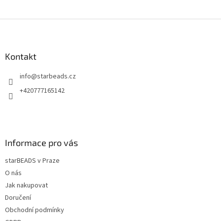
Z
á
p
a
Kontakt
t
info
@
starbeads.cz
í
+420777165142
Informace pro vás
starBEADS v Praze
O nás
Jak nakupovat
Doručení
Obchodní podmínky