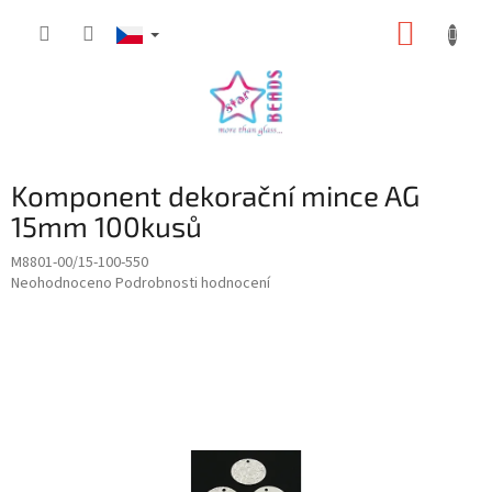
Přejít
NÁKUP
na
obsah
KOŠÍK
Komponent dekorační mince AG
15mm 100kusů
M8801-00/15-100-550
Průměrné
Neohodnoceno
Podrobnosti hodnocení
hodnocení
produktu
je
0,0
z
5
hvězdiček.