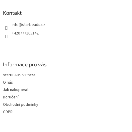
p
a
Kontakt
t
info
@
starbeads.cz
í
+420777165142
Informace pro vás
starBEADS v Praze
O nás
Jak nakupovat
Doručení
Obchodní podmínky
GDPR