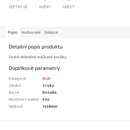
ZEPTAT SE
HLÍDAT
SDÍLET
Popis
Hodnocení
Diskuze
Detailní popis produktu
české skleněné mačkané korálky
Doplňkové parametry
Kategorie
:
Disk
Záruka
:
2 roky
Barva
:
Rozalín
Množství v balení
:
6 ks
Velikost
:
7x16mm
Z
á