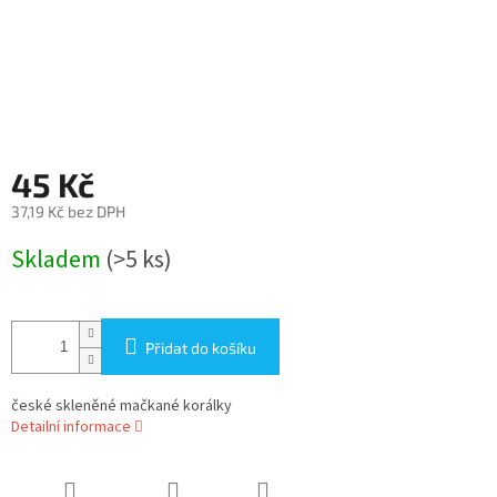
45 Kč
37,19 Kč bez DPH
Měrná
Skladem
(>5 ks)
cena:
Přidat do košíku
české skleněné mačkané korálky
Detailní informace