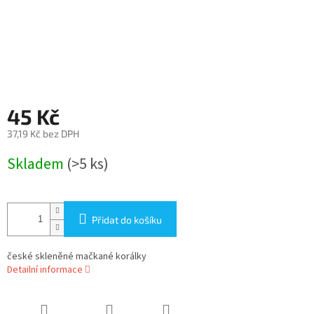
45 Kč
37,19 Kč bez DPH
Měrná
Skladem
(>5 ks)
cena:
Přidat do košíku
české skleněné mačkané korálky
Detailní informace