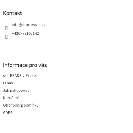
p
a
Kontakt
t
info
@
starbeads.cz
í
+420777165142
Informace pro vás
starBEADS v Praze
O nás
Jak nakupovat
Doručení
Obchodní podmínky
GDPR