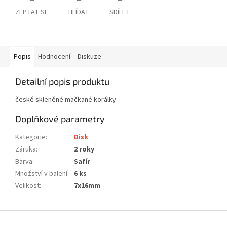
ZEPTAT SE
HLÍDAT
SDÍLET
Popis
Hodnocení
Diskuze
Detailní popis produktu
české skleněné mačkané korálky
Doplňkové parametry
Kategorie
:
Disk
Záruka
:
2 roky
Barva
:
Safír
Množství v balení
:
6 ks
Velikost
:
7x16mm
Z
á