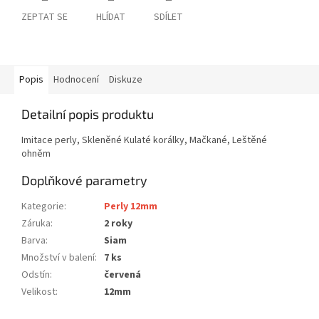
ZEPTAT SE
HLÍDAT
SDÍLET
Popis
Hodnocení
Diskuze
Detailní popis produktu
Imitace perly, Skleněné Kulaté korálky, Mačkané, Leštěné
ohněm
Doplňkové parametry
Kategorie
:
Perly 12mm
Záruka
:
2 roky
Barva
:
Siam
Množství v balení
:
7 ks
Odstín
:
červená
Velikost
:
12mm