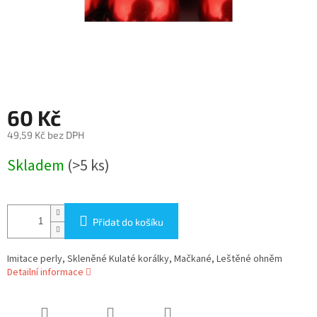
60 Kč
49,59 Kč bez DPH
Měrná
Skladem
(>5 ks)
cena:
Přidat do košíku
Imitace perly, Skleněné Kulaté korálky, Mačkané, Leštěné ohněm
Detailní informace