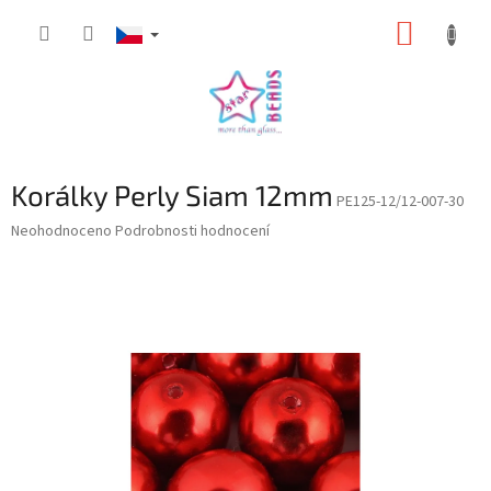
Přejít
NÁKUP
na
obsah
KOŠÍK
Korálky Perly Siam 12mm
PE125-12/12-007-30
Průměrné
Neohodnoceno
Podrobnosti hodnocení
hodnocení
produktu
je
0,0
z
5
hvězdiček.