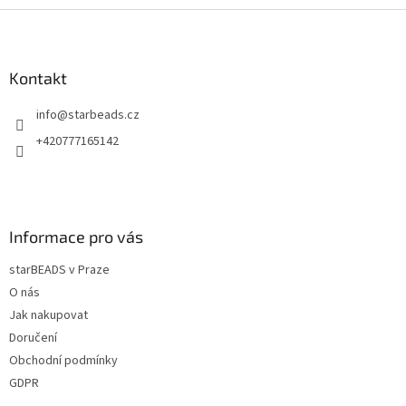
Z
á
p
a
Kontakt
t
info
@
starbeads.cz
í
+420777165142
Informace pro vás
starBEADS v Praze
O nás
Jak nakupovat
Doručení
Obchodní podmínky
GDPR