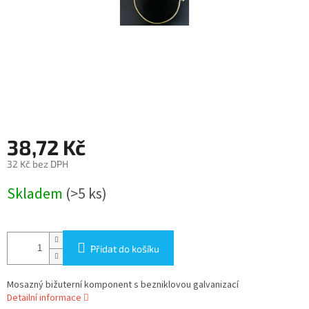
38,72 Kč
32 Kč bez DPH
Měrná
Skladem
(>5 ks)
cena:
Přidat do košíku
Mosazný bižuterní komponent s bezniklovou galvanizací
Detailní informace