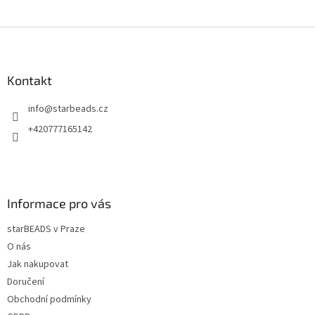
Z
á
p
a
Kontakt
t
info
@
starbeads.cz
í
+420777165142
Informace pro vás
starBEADS v Praze
O nás
Jak nakupovat
Doručení
Obchodní podmínky