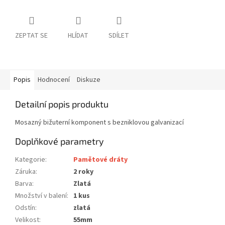
ZEPTAT SE
HLÍDAT
SDÍLET
Popis
Hodnocení
Diskuze
Detailní popis produktu
Mosazný bižuterní komponent s bezniklovou galvanizací
Doplňkové parametry
Kategorie
:
Pamětové dráty
Záruka
:
2 roky
Barva
:
Zlatá
Množství v balení
:
1 kus
Odstín
:
zlatá
Velikost
:
55mm