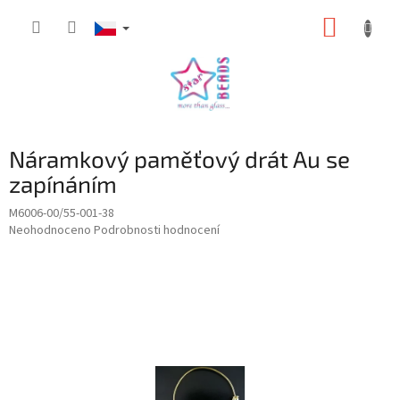
Přejít
NÁKUP
na
obsah
KOŠÍK
Náramkový paměťový drát Au se
zapínáním
M6006-00/55-001-38
Průměrné
Neohodnoceno
Podrobnosti hodnocení
hodnocení
produktu
je
0,0
z
5
hvězdiček.