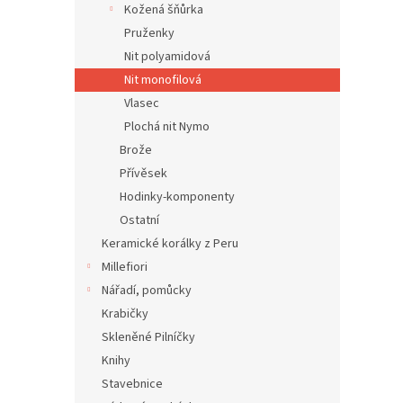
Kožená šňůrka
Pruženky
Nit polyamidová
Nit monofilová
Vlasec
Plochá nit Nymo
Brože
Přívěsek
Hodinky-komponenty
Ostatní
Keramické korálky z Peru
Millefiori
Nářadí, pomůcky
Krabičky
Skleněné Pilníčky
Knihy
Stavebnice