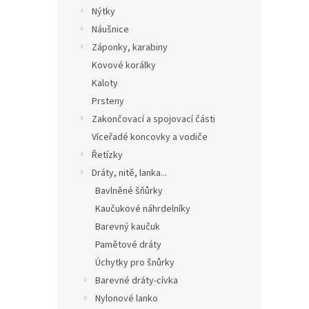
Nýtky
Náušnice
Záponky, karabiny
Kovové korálky
Kaloty
Prsteny
Zakončovací a spojovací části
Víceřadé koncovky a vodiče
Řetízky
Dráty, nitě, lanka...
Bavlněné šňůrky
Kaučukové náhrdelníky
Barevný kaučuk
Pamětové dráty
Úchytky pro šnůrky
Barevné dráty-cívka
Nylonové lanko