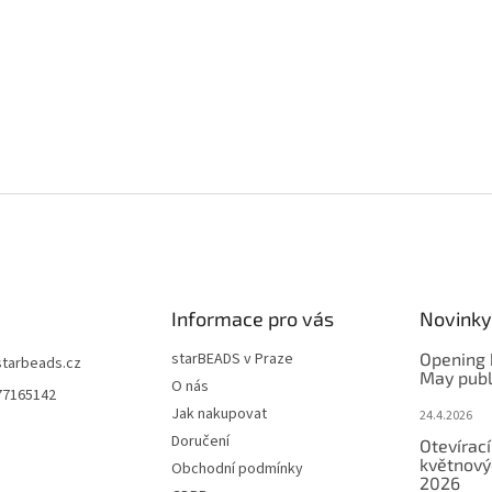
Informace pro vás
Novinky
starBEADS v Praze
Opening 
starbeads.cz
May publ
O nás
77165142
Jak nakupovat
24.4.2026
Doručení
Otevírací
květnový
Obchodní podmínky
2026