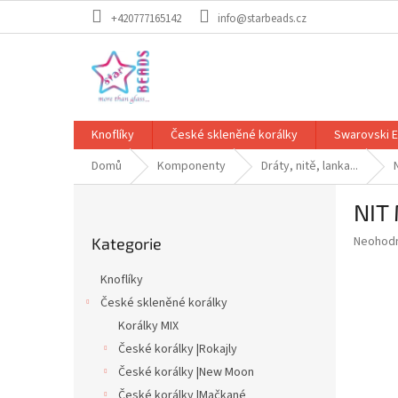
Přejít
+420777165142
info@starbeads.cz
na
obsah
Knoflíky
České skleněné korálky
Swarovski 
Domů
Komponenty
Dráty, nitě, lanka...
P
NIT
o
Přeskočit
s
Průměr
Neohod
Kategorie
kategorie
t
hodnoce
r
produkt
Knoflíky
a
je
České skleněné korálky
0,0
n
z
Korálky MIX
n
5
í
České korálky |Rokajly
hvězdič
p
České korálky |New Moon
a
České korálky |Mačkané