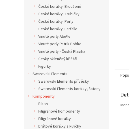
n
České korálky |Broušené
e
České korálky |Trubičky
l
České korálky |Perly
České korálky |Farfalle
Vinuté perly|AleAle
Vinuté perly|Patrik Bobko
Vinuté perly - Česká Klasika
Český skleněný křišťál
Figurky
Swarovski Elements
Popi
Swarovski Elements přívěsky
Swarovski Elements korálky, šatony
Det
Komponenty
Bikon
Monof
Filigránové komponenty
Filigránové korálky
Drátové korálky a kuličky