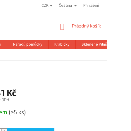
CZK
Čeština
OBCHODNÍ PODMÍNKY
GDPR
Přihlášení
NÁKUPNÍ
Prázdný košík
KOŠÍK
i
Nářadí, pomůcky
Krabičky
Skleněné Pilníčky
Kni
5
1 Kč
z DPH
dem
(>5 ks)