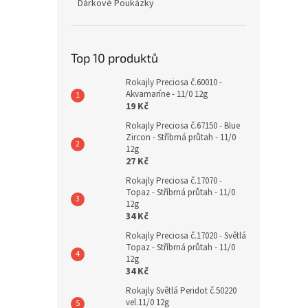
Dárkové Poukázky
Top 10 produktů
Rokajly Preciosa č.60010 -
Akvamaríne - 11/0 12g
19 Kč
Rokajly Preciosa č.67150 - Blue
Zircon - Stříbrná průtah - 11/0
12g
27 Kč
Rokajly Preciosa č.17070 -
Topaz - Stříbrná průtah - 11/0
12g
34 Kč
Rokajly Preciosa č.17020 - Světlá
Topaz - Stříbrná průtah - 11/0
12g
34 Kč
Rokajly Světlá Peridot č.50220
vel.11/0 12g