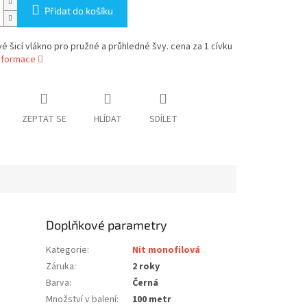
Přidat do košíku
é šicí vlákno pro pružné a průhledné švy. cena za 1 cívku
informace
ZEPTAT SE
HLÍDAT
SDÍLET
Doplňkové parametry
Kategorie
:
Nit monofilová
Záruka
:
2 roky
Barva
:
Černá
Množství v balení
:
100 metr