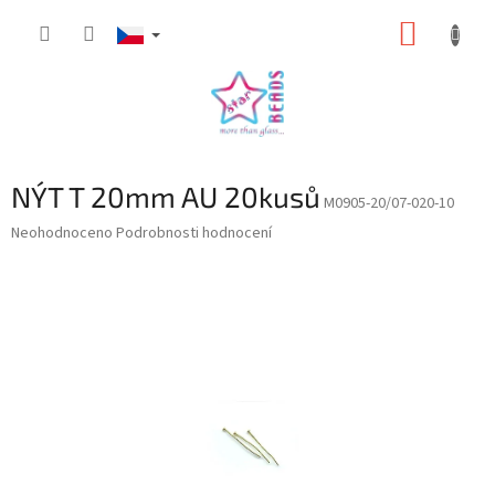
Přejít
NÁKUP
na
obsah
KOŠÍK
NÝT T 20mm AU 20kusů
M0905-20/07-020-10
Průměrné
Neohodnoceno
Podrobnosti hodnocení
hodnocení
produktu
je
0,0
z
5
hvězdiček.