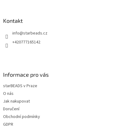
Z
á
p
a
Kontakt
t
info
@
starbeads.cz
í
+420777165142
Informace pro vás
starBEADS v Praze
O nás
Jak nakupovat
Doručení
Obchodní podmínky
GDPR