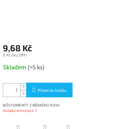
9,68 Kč
8 Kč bez DPH
Měrná
Skladem
(>5 ks)
cena:
Přidat do košíku
BIŽUTERNÍ NÝT Z MĚKKÉHO KOVU
Detailní informace