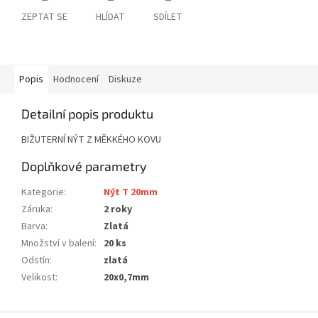
ZEPTAT SE
HLÍDAT
SDÍLET
Popis
Hodnocení
Diskuze
Detailní popis produktu
BIŽUTERNÍ NÝT Z MĚKKÉHO KOVU
Doplňkové parametry
Kategorie
:
Nýt T 20mm
Záruka
:
2 roky
Barva
:
Zlatá
Množství v balení
:
20 ks
Odstín
:
zlatá
Velikost
:
20x0,7mm