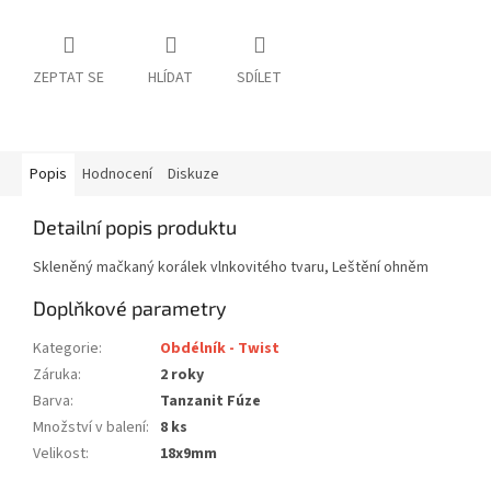
ZEPTAT SE
HLÍDAT
SDÍLET
Popis
Hodnocení
Diskuze
Detailní popis produktu
Skleněný mačkaný korálek vlnkovitého tvaru, Leštění ohněm
Doplňkové parametry
Kategorie
:
Obdélník - Twist
Záruka
:
2 roky
Barva
:
Tanzanit Fúze
Množství v balení
:
8 ks
Velikost
:
18x9mm