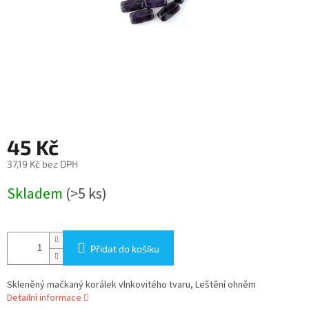
45 Kč
37,19 Kč bez DPH
Měrná
Skladem
(>5 ks)
cena:
Přidat do košíku
Skleněný mačkaný korálek vlnkovitého tvaru, Leštění ohněm
Detailní informace