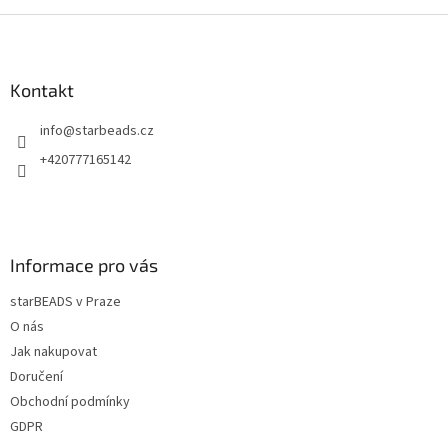
Z
á
p
a
Kontakt
t
info
@
starbeads.cz
í
+420777165142
Informace pro vás
starBEADS v Praze
O nás
Jak nakupovat
Doručení
Obchodní podmínky
GDPR