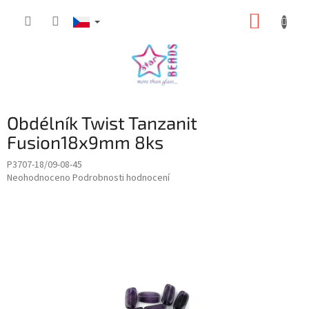
Přejít
NÁKUP
na
obsah
KOŠÍK
Obdélník Twist Tanzanit
Fusion18x9mm 8ks
P3707-18/09-08-45
Průměrné
Neohodnoceno
Podrobnosti hodnocení
hodnocení
produktu
je
0,0
z
5
hvězdiček.