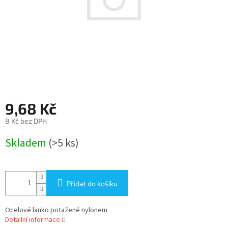
9,68 Kč
8 Kč bez DPH
Měrná
Skladem
(>5 ks)
cena:
Přidat do košíku
Ocelové lanko potažené nylonem
Detailní informace