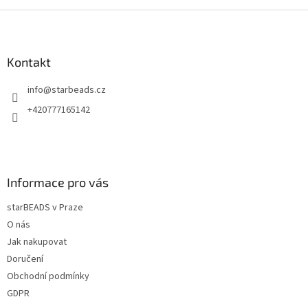
Z
á
p
a
Kontakt
t
info
@
starbeads.cz
í
+420777165142
Informace pro vás
starBEADS v Praze
O nás
Jak nakupovat
Doručení
Obchodní podmínky
GDPR