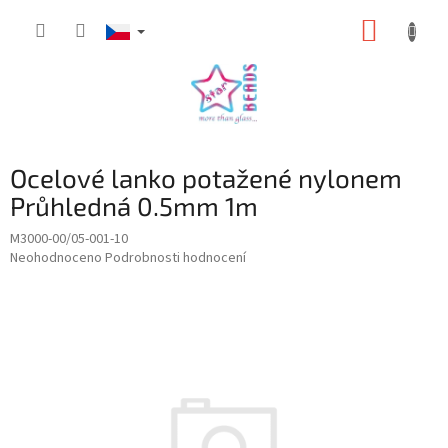
Přejít
NÁKUP
na
obsah
KOŠÍK
Ocelové lanko potažené nylonem
Průhledná 0.5mm 1m
M3000-00/05-001-10
Průměrné
Neohodnoceno
Podrobnosti hodnocení
hodnocení
produktu
je
0,0
z
5
hvězdiček.