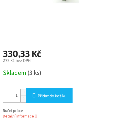
330,33 Kč
273 Kč bez DPH
Měrná
Skladem
(3 ks)
cena:
Přidat do košíku
Ruční práce
Detailní informace