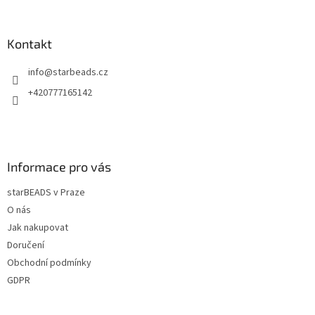
á
p
a
Kontakt
t
info
@
starbeads.cz
í
+420777165142
Informace pro vás
starBEADS v Praze
O nás
Jak nakupovat
Doručení
Obchodní podmínky
GDPR