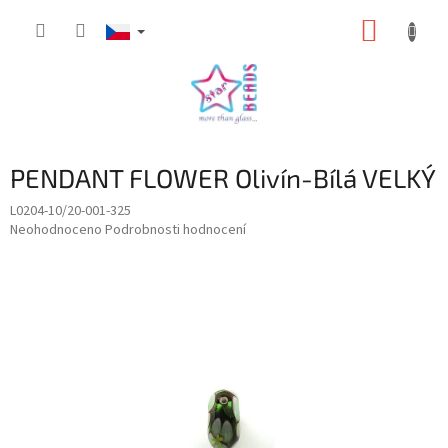
Přejít
NÁKUP
na
obsah
KOŠÍK
PENDANT FLOWER Olivín-Bílá VELKÝ
L0204-10/20-001-325
Průměrné
Neohodnoceno
Podrobnosti hodnocení
hodnocení
produktu
je
0,0
z
5
hvězdiček.