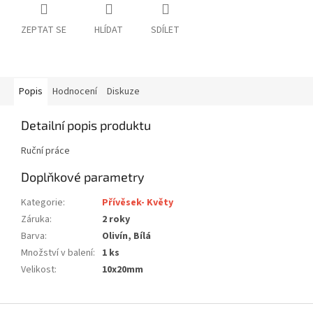
ZEPTAT SE
HLÍDAT
SDÍLET
Popis
Hodnocení
Diskuze
Detailní popis produktu
Ruční práce
Doplňkové parametry
Kategorie
:
Přívěsek- Květy
Záruka
:
2 roky
Barva
:
Olivín, Bílá
Množství v balení
:
1 ks
Velikost
:
10x20mm
Z