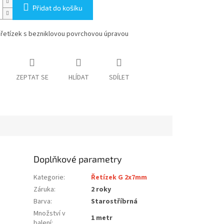
Přidat do košíku
řetízek s bezniklovou povrchovou úpravou
ZEPTAT SE
HLÍDAT
SDÍLET
Doplňkové parametry
Kategorie
:
Řetízek G 2x7mm
Záruka
:
2 roky
Barva
:
Starostříbrná
Množství v
1 metr
balení
: