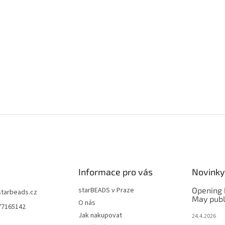
Informace pro vás
Novinky
starBEADS v Praze
Opening 
starbeads.cz
May publ
O nás
77165142
Jak nakupovat
24.4.2026