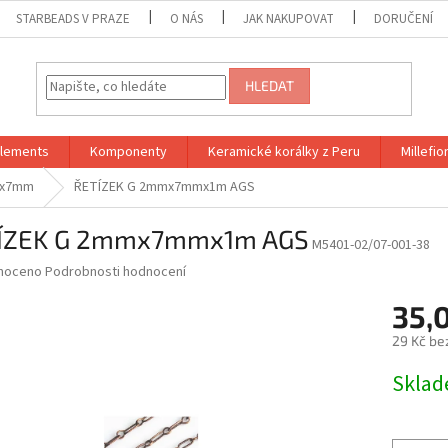
STARBEADS V PRAZE
O NÁS
JAK NAKUPOVAT
DORUČENÍ
HLEDAT
Elements
Komponenty
Keramické korálky z Peru
Millefior
2x7mm
ŘETÍZEK G 2mmx7mmx1m AGS
ÍZEK G 2mmx7mmx1m AGS
M5401-02/07-001-38
né
noceno
Podrobnosti hodnocení
ní
35,
u
29 Kč be
Měrná
Skla
cena:
ek.