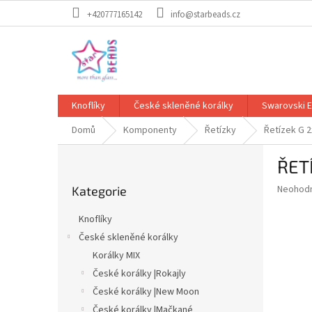
Přejít
+420777165142
info@starbeads.cz
na
obsah
Knoflíky
České skleněné korálky
Swarovski 
Domů
Komponenty
Řetízky
Řetízek G 
P
ŘET
o
Přeskočit
s
Průměr
Neohod
Kategorie
kategorie
t
hodnoce
r
produkt
Knoflíky
a
je
České skleněné korálky
0,0
n
z
Korálky MIX
n
5
í
České korálky |Rokajly
hvězdič
p
České korálky |New Moon
a
České korálky |Mačkané