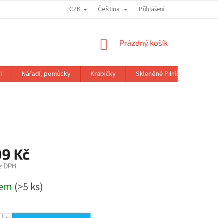
CZK
Čeština
OBCHODNÍ PODMÍNKY
GDPR
Přihlášení
NÁKUPNÍ
Prázdný košík
KOŠÍK
i
Nářadí, pomůcky
Krabičky
Skleněné Pilníčky
Kni
09 Kč
z DPH
dem
(>5 ks)