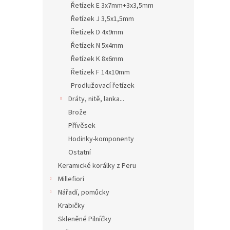
Řetízek E 3x7mm+3x3,5mm
Řetízek J 3,5x1,5mm
Řetízek D 4x9mm
Řetízek N 5x4mm
Řetízek K 8x6mm
Řetízek F 14x10mm
Prodlužovací řetízek
Dráty, nitě, lanka...
Brože
Přívěsek
Hodinky-komponenty
Ostatní
Keramické korálky z Peru
Millefiori
Nářadí, pomůcky
Krabičky
Skleněné Pilníčky