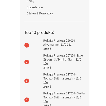
Knihy
Stavebnice
Dárkové Poukázky
Top 10 produktů
Rokajly Preciosa č.60010 -
Akvamaríne - 11/0 12g
19 Kč
Rokajly Preciosa č.67150 - Blue
Zircon - Stříbrná průtah - 11/0
12g
27 Kč
Rokajly Preciosa č.17070 -
Topaz - Stříbrná průtah - 11/0
12g
34 Kč
Rokajly Preciosa č.17020 - Světlá
Topaz - Stříbrná průtah - 11/0
12g
34 Kč