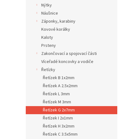
Nýtky
Náušnice
Záponky, karabiny
Kovové korálky
Kaloty
Prsteny
Zakončovací a spojovací části
Víceřadé koncovky a vodiče
Řetízky
Řetízek B 1x2mm
Řetízek A 2.5x2mm
Řetízek L 3mm
Řetízek M 3mm
Řetízek G 2x7mm
Řetízek I 2x1mm
Řetízek H 3x2mm
Řetízek C 3.5x5mm