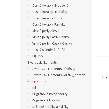
n
České korálky |Broušené
e
České korálky |Trubičky
l
České korálky |Perly
České korálky |Farfalle
Vinuté perly|AleAle
Vinuté perly|Patrik Bobko
Vinuté perly - Česká Klasika
Český skleněný křišťál
Figurky
Popi
Swarovski Elements
Swarovski Elements přívěsky
Swarovski Elements korálky, šatony
Det
Komponenty
Popi
Bikon
Filigránové komponenty
Filigránové korálky
Drátové korálky a kuličky