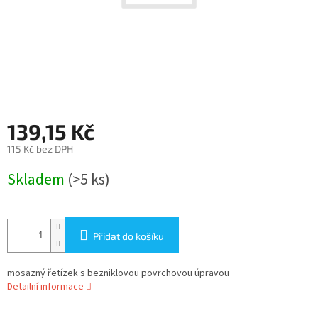
139,15 Kč
115 Kč bez DPH
Měrná
Skladem
(>5 ks)
cena:
Přidat do košíku
mosazný řetízek s bezniklovou povrchovou úpravou
Detailní informace