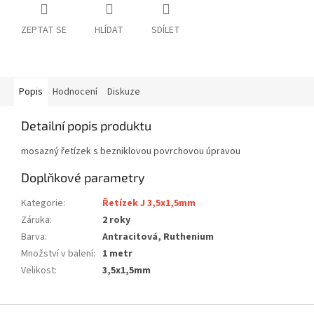
ZEPTAT SE
HLÍDAT
SDÍLET
Popis
Hodnocení
Diskuze
Detailní popis produktu
mosazný řetízek s bezniklovou povrchovou úpravou
Doplňkové parametry
Kategorie
:
Řetízek J 3,5x1,5mm
Záruka
:
2 roky
Barva
:
Antracitová, Ruthenium
Množství v balení
:
1 metr
Velikost
:
3,5x1,5mm
Z