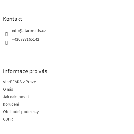
á
p
a
Kontakt
t
info
@
starbeads.cz
í
+420777165142
Informace pro vás
starBEADS v Praze
O nás
Jak nakupovat
Doručení
Obchodní podmínky
GDPR