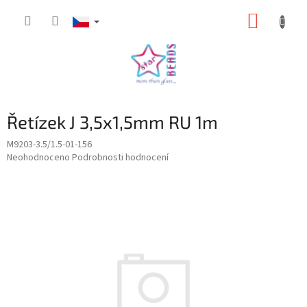
Přejít
NÁKUP
na
obsah
KOŠÍK
Řetízek J 3,5x1,5mm RU 1m
M9203-3.5/1.5-01-156
Průměrné
Neohodnoceno
Podrobnosti hodnocení
hodnocení
produktu
je
0,0
z
5
hvězdiček.