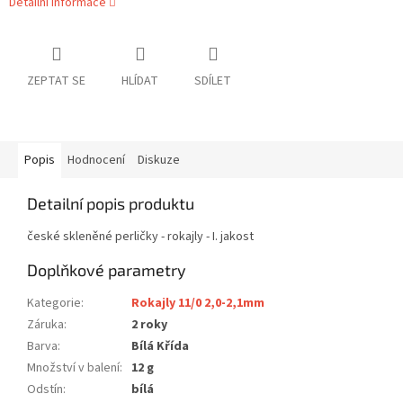
Detailní informace
ZEPTAT SE
HLÍDAT
SDÍLET
Popis
Hodnocení
Diskuze
Detailní popis produktu
české skleněné perličky - rokajly - I. jakost
Doplňkové parametry
Kategorie
:
Rokajly 11/0 2,0-2,1mm
Záruka
:
2 roky
Barva
:
Bílá Křída
Množství v balení
:
12 g
Odstín
:
bílá