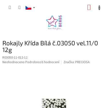
Přejít
NÁKUP
na
obsah
KOŠÍK
Rokajly Křída Bílá č.03050 vel.11/0
12g
R03050-11-012-12
Průměrné
Neohodnoceno
Podrobnosti hodnocení
Značka:
PRECIOSA
hodnocení
produktu
je
0,0
z
5
hvězdiček.