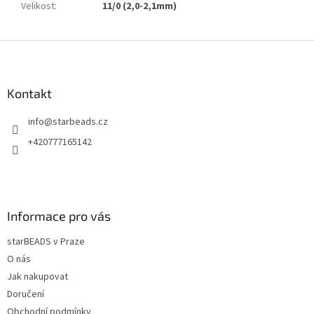
Velikost
:
11/0 (2,0-2,1mm)
Z
á
p
a
Kontakt
t
info
@
starbeads.cz
í
+420777165142
Informace pro vás
starBEADS v Praze
O nás
Jak nakupovat
Doručení
Obchodní podmínky