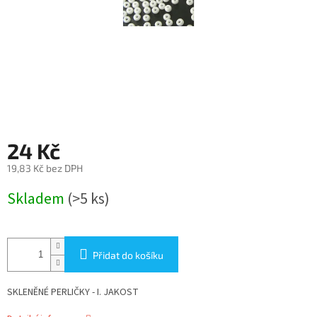
24 Kč
19,83 Kč bez DPH
Měrná
Skladem
(>5 ks)
cena:
Přidat do košíku
SKLENĚNÉ PERLIČKY - I. JAKOST