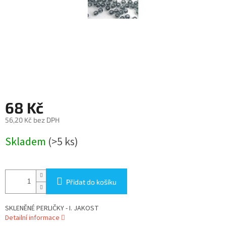
68 Kč
56,20 Kč bez DPH
Měrná
Skladem
(>5 ks)
cena:
Přidat do košíku
SKLENĚNÉ PERLIČKY - I. JAKOST
Detailní informace