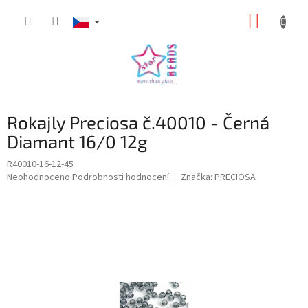
Přejít
NÁKUP
na
obsah
KOŠÍK
Rokajly Preciosa č.40010 - Černá
Diamant 16/0 12g
R40010-16-12-45
Průměrné
Neohodnoceno
Podrobnosti hodnocení
Značka:
PRECIOSA
hodnocení
produktu
je
0,0
z
5
hvězdiček.