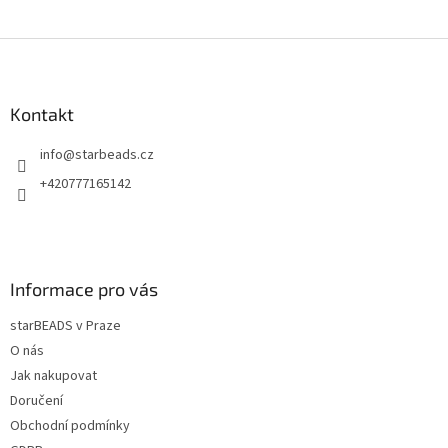
Z
á
p
a
Kontakt
t
info
@
starbeads.cz
í
+420777165142
Informace pro vás
starBEADS v Praze
O nás
Jak nakupovat
Doručení
Obchodní podmínky