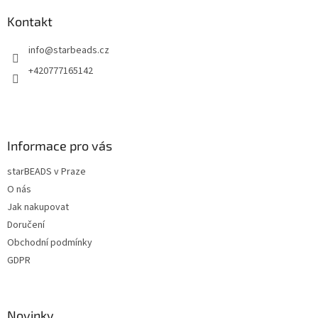
p
a
Kontakt
t
info
@
starbeads.cz
í
+420777165142
Informace pro vás
starBEADS v Praze
O nás
Jak nakupovat
Doručení
Obchodní podmínky
GDPR
Novinky