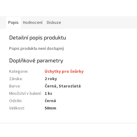
Popis
Hodnocení
Diskuze
Detailní popis produktu
Popis produktu není dostupný
Doplňkové parametry
Kategorie
:
Úchytky pro šnůrky
Záruka
:
2 roky
Barva
:
Černá, Starozlatá
Množství v balení
:
1 ks
Odstín
:
černá
Velikost
:
50mm
Z
á