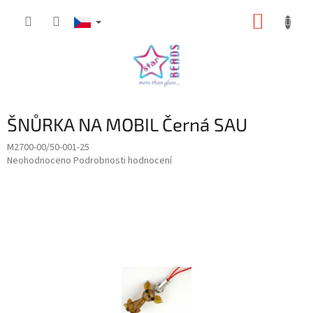
Přejít
NÁKUP
na
obsah
KOŠÍK
ŠNŮRKA NA MOBIL Černá SAU
M2700-00/50-001-25
Průměrné
Neohodnoceno
Podrobnosti hodnocení
hodnocení
produktu
je
0,0
z
5
hvězdiček.