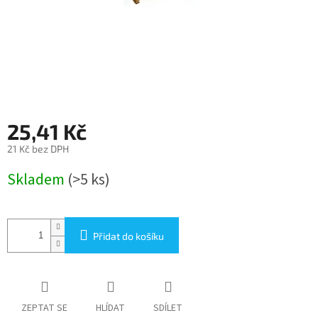
25,41 Kč
21 Kč bez DPH
Měrná
Skladem
(>5 ks)
cena:
Přidat do košíku
ZEPTAT SE
HLÍDAT
SDÍLET