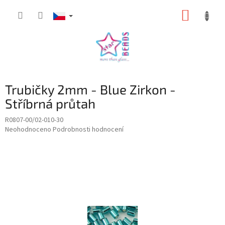
Přejít
NÁKUP
na
obsah
KOŠÍK
Trubičky 2mm - Blue Zirkon -
Stříbrná průtah
R0807-00/02-010-30
Průměrné
Neohodnoceno
Podrobnosti hodnocení
hodnocení
produktu
je
0,0
z
5
hvězdiček.