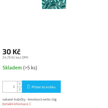
30 Kč
24,79 Kč bez DPH
Měrná
Skladem
(>5 ks)
cena:
Přidat do košíku
sekané trubičky - hmotnost netto 10g
Detailní informace