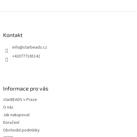
Z
á
p
a
Kontakt
t
info
@
starbeads.cz
í
+420777165142
Informace pro vás
starBEADS v Praze
O nás
Jak nakupovat
Doručení
Obchodní podmínky