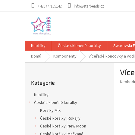
Přejít
+420777165142
info@starbeads.cz
na
obsah
Knoflíky
České skleněné korálky
Swarovski 
Domů
Komponenty
Víceřadé koncovky a vod
P
Víc
o
Přeskočit
s
Průměr
Neohod
Kategorie
kategorie
t
hodnoce
r
produkt
Knoflíky
a
je
České skleněné korálky
0,0
n
z
Korálky MIX
n
5
í
České korálky |Rokajly
hvězdič
p
České korálky |New Moon
a
České korálky |Mačkané