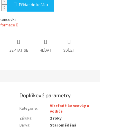
Přidat do košíku
 koncovka
informace
ZEPTAT SE
HLÍDAT
SDÍLET
Doplňkové parametry
Víceřadé koncovky a
Kategorie
:
vodiče
Záruka
:
2 roky
Barva
:
Staroměděná