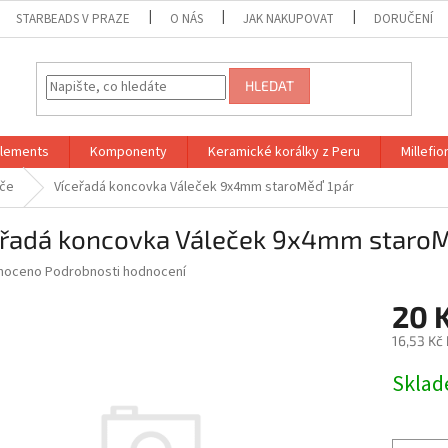
STARBEADS V PRAZE
O NÁS
JAK NAKUPOVAT
DORUČENÍ
HLEDAT
Elements
Komponenty
Keramické korálky z Peru
Millefior
iče
Víceřadá koncovka Váleček 9x4mm staroMěď 1pár
eřadá koncovka Váleček 9x4mm staroM
né
noceno
Podrobnosti hodnocení
ní
20 
u
16,53 Kč
Měrná
Skla
cena:
ek.