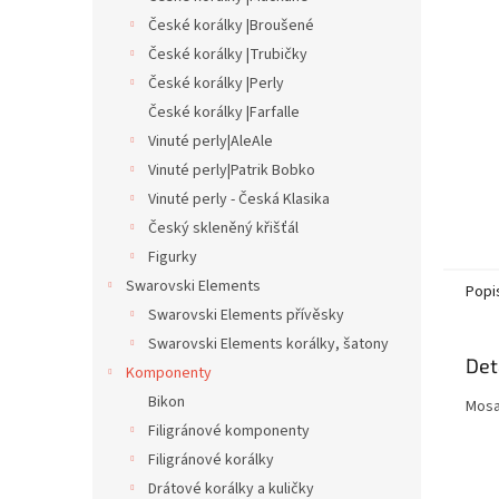
n
České korálky |Broušené
e
České korálky |Trubičky
l
České korálky |Perly
České korálky |Farfalle
Vinuté perly|AleAle
Vinuté perly|Patrik Bobko
Vinuté perly - Česká Klasika
Český skleněný křišťál
Figurky
Swarovski Elements
Popi
Swarovski Elements přívěsky
Swarovski Elements korálky, šatony
Det
Komponenty
Bikon
Mosa
Filigránové komponenty
Filigránové korálky
Drátové korálky a kuličky