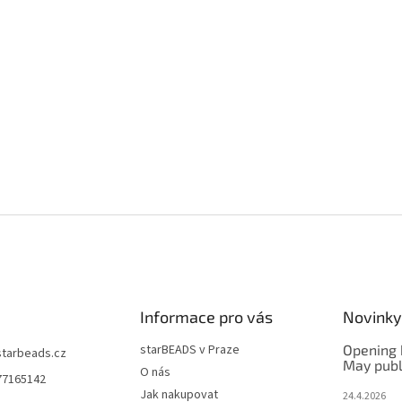
Informace pro vás
Novinky
starBEADS v Praze
Opening 
starbeads.cz
May publ
O nás
77165142
Jak nakupovat
24.4.2026