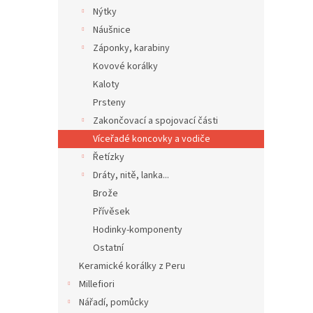
Nýtky
Náušnice
Záponky, karabiny
Kovové korálky
Kaloty
Prsteny
Zakončovací a spojovací části
Víceřadé koncovky a vodiče
Řetízky
Dráty, nitě, lanka...
Brože
Přívěsek
Hodinky-komponenty
Ostatní
Keramické korálky z Peru
Millefiori
Nářadí, pomůcky