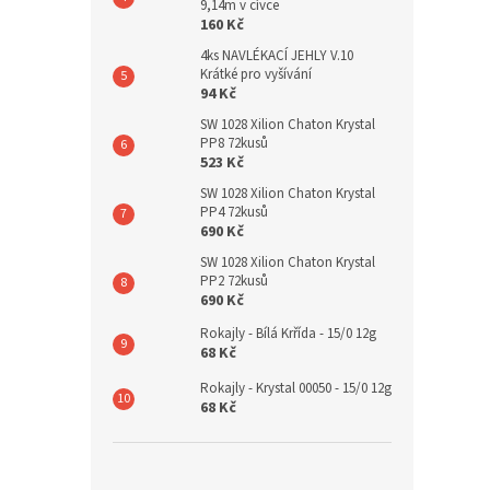
9,14m v cívce
160 Kč
4ks NAVLÉKACÍ JEHLY V.10
Krátké pro vyšívání
94 Kč
SW 1028 Xilion Chaton Krystal
PP8 72kusů
523 Kč
SW 1028 Xilion Chaton Krystal
PP4 72kusů
690 Kč
SW 1028 Xilion Chaton Krystal
PP2 72kusů
690 Kč
Rokajly - Bílá Krřída - 15/0 12g
68 Kč
Rokajly - Krystal 00050 - 15/0 12g
68 Kč