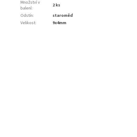
Množství v
2 ks
balení
:
Odstín
:
staroměď
Velikost
:
9x4mm