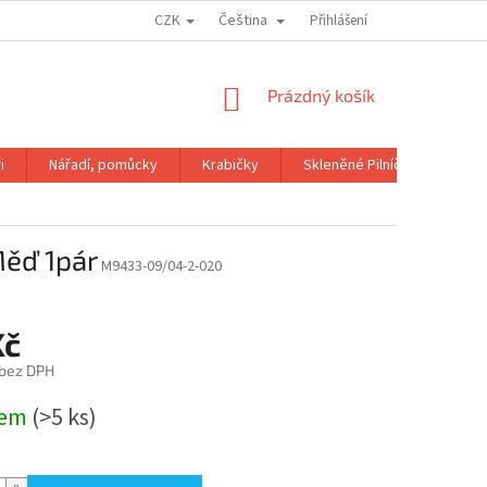
CZK
Čeština
OBCHODNÍ PODMÍNKY
GDPR
Přihlášení
NÁKUPNÍ
Prázdný košík
KOŠÍK
i
Nářadí, pomůcky
Krabičky
Skleněné Pilníčky
Kni
ěď 1pár
M9433-09/04-2-020
Kč
 bez DPH
dem
(>5 ks)