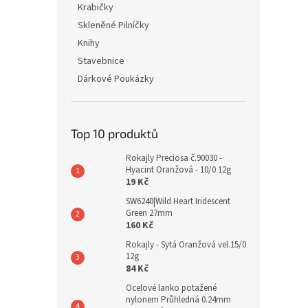
Krabičky
Skleněné Pilníčky
Knihy
Stavebnice
Dárkové Poukázky
Top 10 produktů
Rokajly Preciosa č.90030 -
Hyacint Oranžová - 10/0 12g
19 Kč
SW6240|Wild Heart Iridescent
Green 27mm
160 Kč
Rokajly - Sytá Oranžová vel.15/0
12g
84 Kč
Ocelové lanko potažené
nylonem Průhledná 0.24mm