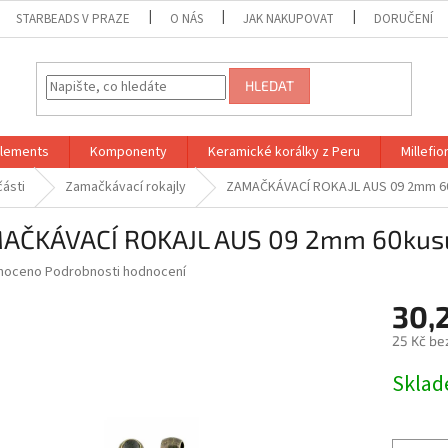
STARBEADS V PRAZE
O NÁS
JAK NAKUPOVAT
DORUČENÍ
HLEDAT
Elements
Komponenty
Keramické korálky z Peru
Millefior
části
Zamačkávací rokajly
ZAMAČKÁVACÍ ROKAJL AUS 09 2mm 6
AČKÁVACÍ ROKAJL AUS 09 2mm 60kus
né
noceno
Podrobnosti hodnocení
ní
30,
u
25 Kč be
Měrná
Skla
cena:
ek.