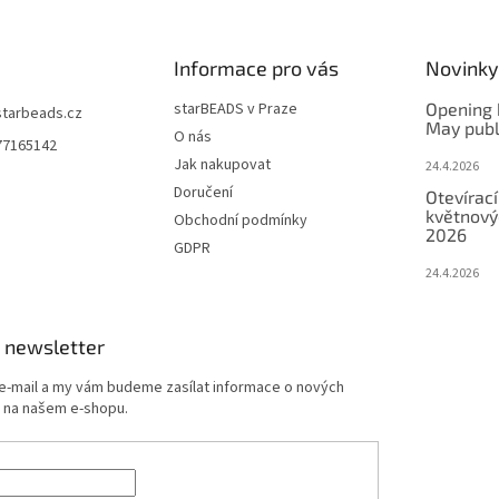
Informace pro vás
Novinky
starBEADS v Praze
Opening 
starbeads.cz
May publ
O nás
77165142
Jak nakupovat
24.4.2026
Doručení
Otevírací
květnový
Obchodní podmínky
2026
GDPR
24.4.2026
 newsletter
 e-mail a my vám budeme zasílat informace o nových
 na našem e-shopu.