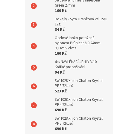
SW6240|Wild Heart Iridescent
Green 27mm
160 Kč
Rokajly - Sytá Oranžová vel.15/0
12g
84 Kč
Ocelové lanko potažené
nylonem Průhledná 0.24mm
9,14m v cívce
160 Kč
4ks NAVLÉKACÍ JEHLY V.10
Krátké pro vyšívání
94 Kč
SW 1028 Xilion Chaton Krystal
PP8 72kusů
523 Kč
SW 1028 Xilion Chaton Krystal
PP4 72kusů
690 Kč
SW 1028 Xilion Chaton Krystal
PP2 72kusů
690 Kč