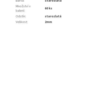
Barva
:
Starozlatá
Množství v
60 ks
balení
:
Odstín
:
starozlatá
Velikost
:
2mm