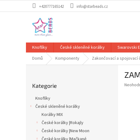
Přejít
+420777165142
info@starbeads.cz
na
obsah
Knoflíky
České skleněné korálky
Swarovski 
Domů
Komponenty
Zakončovací a spojovací 
P
ZAM
o
Přeskočit
s
Průměr
Neohod
Kategorie
kategorie
t
hodnoce
r
produkt
Knoflíky
a
je
České skleněné korálky
0,0
n
z
Korálky MIX
n
5
í
České korálky |Rokajly
hvězdič
p
České korálky |New Moon
a
České korálky |Mačkané