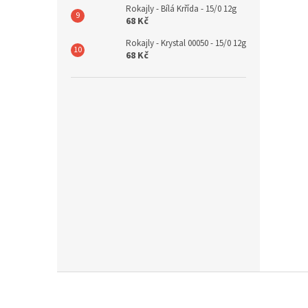
Rokajly - Bílá Krřída - 15/0 12g
68 Kč
Rokajly - Krystal 00050 - 15/0 12g
68 Kč
Z
á