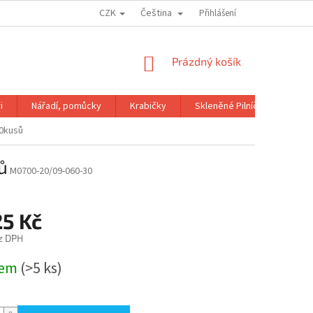
CZK
Čeština
OBCHODNÍ PODMÍNKY
GDPR
Přihlášení
NÁKUPNÍ
Prázdný košík
KOŠÍK
i
Nářadí, pomůcky
Krabičky
Skleněné Pilníčky
Kni
0kusů
ů
M0700-20/09-060-30
25 Kč
z DPH
dem
(>5 ks)