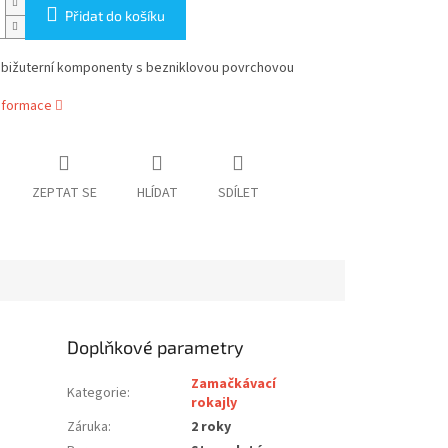
Přidat do košíku
bižuterní komponenty s bezniklovou povrchovou
informace
ZEPTAT SE
HLÍDAT
SDÍLET
Doplňkové parametry
Zamačkávací
Kategorie
:
rokajly
Záruka
:
2 roky