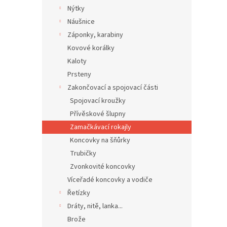
Nýtky
Náušnice
Záponky, karabiny
Kovové korálky
Kaloty
Prsteny
Zakončovací a spojovací části
Spojovací kroužky
Přívěskové šlupny
Zamačkávací rokajly
Koncovky na šňůrky
Trubičky
Zvonkovité koncovky
Víceřadé koncovky a vodiče
Řetízky
Dráty, nitě, lanka...
Brože