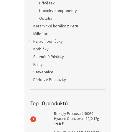
Přívěsek
Hodinky-komponenty
Ostatní
Keramické korálky z Peru
Millefiori
Nářadí, pomůcky
Krabičky
Skleněné Pilníčky
Knihy
Stavebnice
Dárkové Poukázky
Top 10 produktů
Rokajly Preciosa č.90030 -
Hyacint Oranžová - 10/0 12g
19 Kč