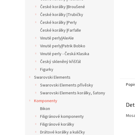
n
České korálky |Broušené
e
České korálky |Trubičky
l
České korálky |Perly
České korálky |Farfalle
Vinuté perly|AleAle
Vinuté perly|Patrik Bobko
Vinuté perly - Česká Klasika
Český skleněný křišťál
Figurky
Swarovski Elements
Popi
Swarovski Elements přívěsky
Swarovski Elements korálky, šatony
Komponenty
Det
Bikon
Mosa
Filigránové komponenty
Filigránové korálky
Drátové korálky a kuličky