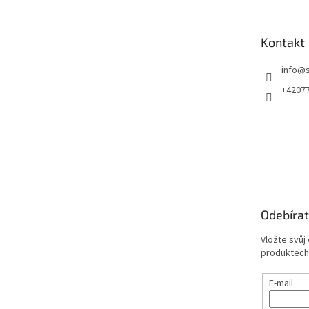
p
a
t
Kontakt
í
info
@
+4207
Odebírat
Vložte svůj
produktech
E-mail