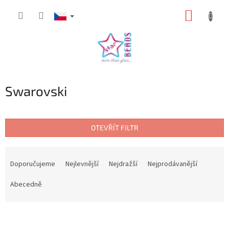
Přejít
NÁKUP
na
obsah
KOŠÍK
Swarovski
OTEVŘÍT FILTR
Ř
a
Doporučujeme
Nejlevnější
Nejdražší
Nejprodávanější
z
e
Abecedně
n
í
V
p
ý