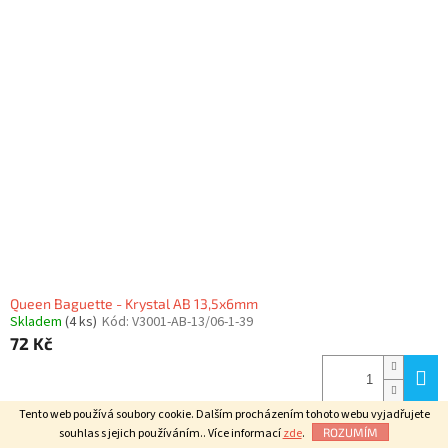
Queen Baguette - Krystal AB 13,5x6mm
Skladem
(4 ks)
Kód:
V3001-AB-13/06-1-39
72 Kč
Tento web používá soubory cookie. Dalším procházením tohoto webu vyjadřujete
souhlas s jejich používáním.. Více informací
zde
.
ROZUMÍM