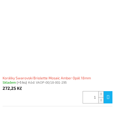
r
p
o
i
d
s
u
p
k
r
t
o
ů
d
u
k
t
ů
Korálky Swarovski Briolette Mosaic Amber Opál 18mm
Skladem
(>5 ks)
Kód:
VAOP-00/18-001-295
272,25 Kč