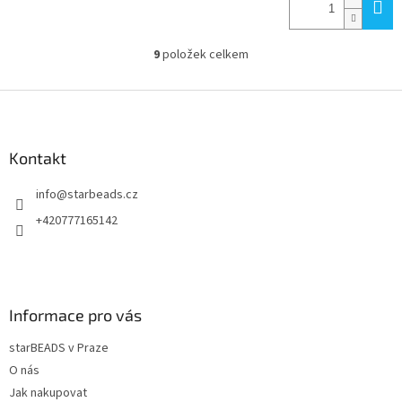
9
položek celkem
O
v
l
Z
á
á
d
p
a
a
Kontakt
c
t
í
info
@
starbeads.cz
í
p
r
+420777165142
v
k
y
v
ý
Informace pro vás
p
i
starBEADS v Praze
s
u
O nás
Jak nakupovat