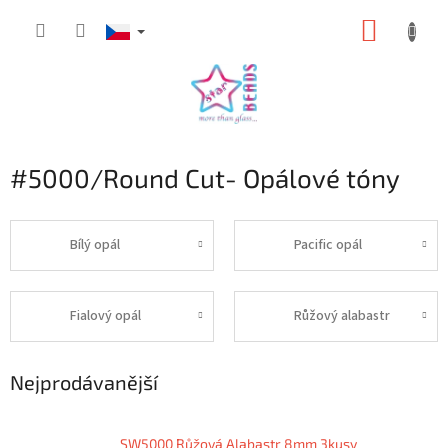
Přejít
NÁKUP
na
obsah
KOŠÍK
#5000/Round Cut- Opálové tóny
Bílý opál
Pacific opál
Fialový opál
Růžový alabastr
Nejprodávanější
SW5000 Růžová Alabastr 8mm 3kusy