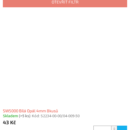
p
OTEVŘÍT FILTR
r
o
V
d
ý
u
p
k
i
t
s
ů
p
r
o
d
u
k
t
ů
SW5000 Bílá Opál 4mm 8kusů
Skladem
(>5 ks)
Kód:
S2234-00-00/04-009-50
43 Kč