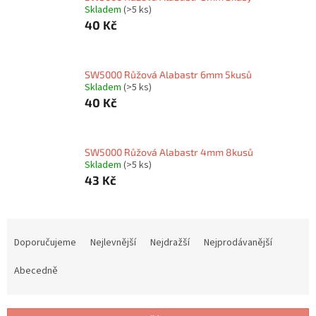
Skladem
(>5 ks)
40 Kč
SW5000 Růžová Alabastr 6mm 5kusů
Skladem
(>5 ks)
40 Kč
SW5000 Růžová Alabastr 4mm 8kusů
Skladem
(>5 ks)
43 Kč
Ř
a
Doporučujeme
Nejlevnější
Nejdražší
Nejprodávanější
z
e
Abecedně
n
í