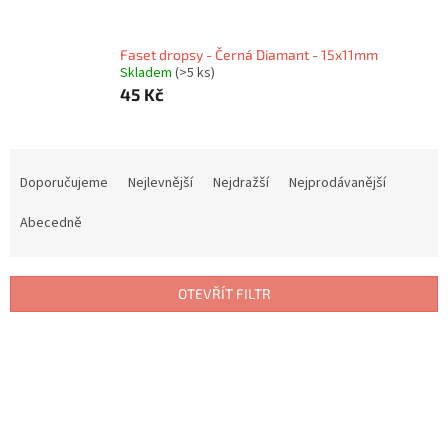
Faset dropsy - Černá Diamant - 15x11mm
Skladem
(>5 ks)
45 Kč
Ř
a
Doporučujeme
Nejlevnější
Nejdražší
Nejprodávanější
z
e
Abecedně
n
í
p
OTEVŘÍT FILTR
r
o
V
d
ý
u
p
k
i
t
s
ů