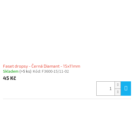
p
r
o
d
u
k
t
ů
Faset dropsy - Černá Diamant - 15x11mm
Skladem
(>5 ks)
Kód:
F3600-15/11-02
45 Kč