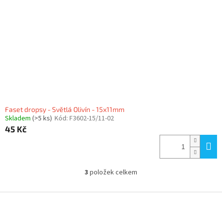
Faset dropsy - Světlá Olivín - 15x11mm
Skladem
(>5 ks)
Kód:
F3602-15/11-02
45 Kč
3
položek celkem
O
v
l
Z
á
á
d
p