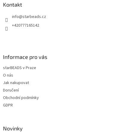
a
a
Kontakt
c
t
í
info
@
starbeads.cz
í
p
r
+420777165142
v
k
y
v
ý
Informace pro vás
p
i
starBEADS v Praze
s
u
O nás
Jak nakupovat
Doručení
Obchodní podmínky
GDPR
Novinky