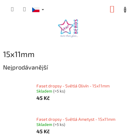
Přejít
NÁKUP
na
obsah
KOŠÍK
15x11mm
Nejprodávanější
Faset dropsy - Světlá Olivín - 15x11mm
Skladem
(>5 ks)
45 Kč
Faset dropsy - Světlá Ametyst - 15x11mm
Skladem
(>5 ks)
45 Kč