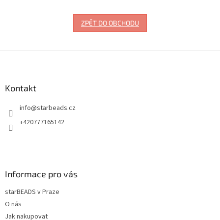
ZPĚT DO OBCHODU
Z
á
p
a
Kontakt
t
info
@
starbeads.cz
í
+420777165142
Informace pro vás
starBEADS v Praze
O nás
Jak nakupovat