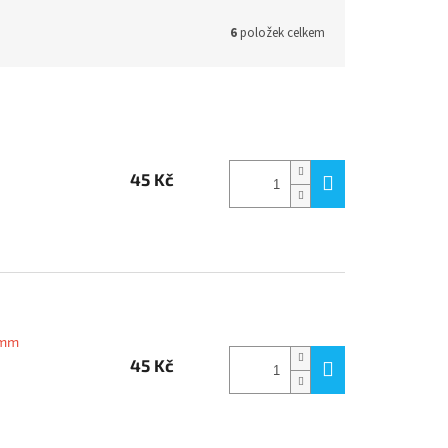
6
položek celkem
45 Kč
8mm
45 Kč