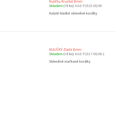
Kuličky Krystal 8mm
Skladem
(>5 ks)
Kód:
P2525-00/08
Kulaté hladké skleněné korálky
KULIČKY Zlatá 8mm
Skladem
(>5 ks)
Kód:
P2517-00/08-1
Skleněné mačkané korálky
O
v
l
á
d
a
c