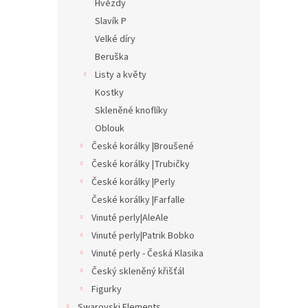
Hvězdy
Slavík P
Velké díry
Beruška
Listy a květy
Kostky
Skleněné knoflíky
Oblouk
České korálky |Broušené
České korálky |Trubičky
České korálky |Perly
České korálky |Farfalle
Vinuté perly|AleAle
Vinuté perly|Patrik Bobko
Vinuté perly - Česká Klasika
Český skleněný křišťál
Figurky
Swarovski Elements