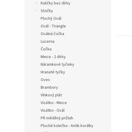
Kuličky bez dírky
Slzičky
Plochý Ovál
Ovál - Triangle
Oválná čočka
Lucerna
Čočka
Mince - 2 dírky
Náramkové tyčinky
Hranaté tyčky
Oves
Brambory
Vlnkový plát
Visátko - Mince
Visátko - Ovál
PR měděný průtah
Ploché kolečko - Antik korálky