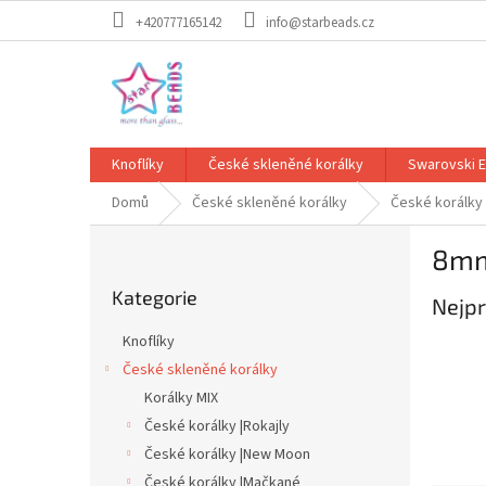
Přejít
+420777165142
info@starbeads.cz
na
obsah
Knoflíky
České skleněné korálky
Swarovski 
Domů
České skleněné korálky
České korálky
P
8m
o
Přeskočit
s
Kategorie
kategorie
Nejpr
t
r
Knoflíky
a
České skleněné korálky
n
Korálky MIX
n
í
České korálky |Rokajly
p
České korálky |New Moon
a
České korálky |Mačkané