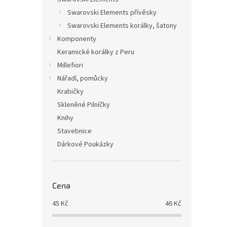
Swarovski Elements přívěsky
Swarovski Elements korálky, šatony
Komponenty
Keramické korálky z Peru
Millefiori
Nářadí, pomůcky
Krabičky
Skleněné Pilníčky
Knihy
Stavebnice
Dárkové Poukázky
Cena
45
Kč
46
Kč