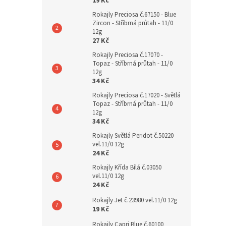
19 Kč
Rokajly Preciosa č.67150 - Blue
Zircon - Stříbrná průtah - 11/0
12g
27 Kč
Rokajly Preciosa č.17070 -
Topaz - Stříbrná průtah - 11/0
12g
34 Kč
Rokajly Preciosa č.17020 - Světlá
Topaz - Stříbrná průtah - 11/0
12g
34 Kč
Rokajly Světlá Peridot č.50220
vel.11/0 12g
24 Kč
Rokajly Křída Bílá č.03050
vel.11/0 12g
24 Kč
Rokajly Jet č.23980 vel.11/0 12g
19 Kč
Rokajly Capri Blue č.60100