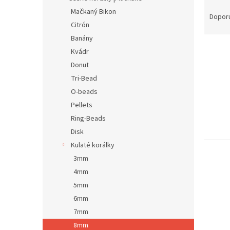
Ř
n
Mačkaný Bikon
a
e
Dopor
Citrón
z
l
e
Banány
V
n
Kvádr
ý
í
Donut
p
p
Tri-Bead
i
r
O-beads
s
o
p
Pellets
d
r
u
Ring-Beads
o
k
Disk
d
t
Kulaté korálky
u
ů
3mm
k
4mm
t
ů
5mm
6mm
7mm
8mm