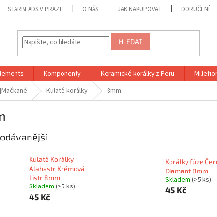
STARBEADS V PRAZE
O NÁS
JAK NAKUPOVAT
DORUČENÍ
HLEDAT
Elements
Komponenty
Keramické korálky z Peru
Millefior
 |Mačkané
Kulaté korálky
8mm
m
odávanější
Kulaté Korálky
Korálky fúze Čer
Alabastr Krémová
Diamant 8mm
Listr 8mm
Skladem
(>5 ks)
Skladem
(>5 ks)
45 Kč
45 Kč