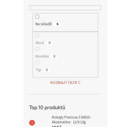
Na skladě
6
Akce
0
Novinka
0
Tip
0
ROZBALIT FILTR
Top 10 produktů
Rokajly Preciosa č.60010 -
Akvamaríne - 11/0 12g