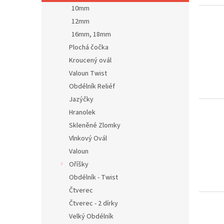
10mm
12mm
16mm, 18mm
Plochá čočka
Kroucený ovál
Valoun Twist
Obdélník Reliéf
Jazýčky
Hranolek
Skleněné Zlomky
Vlnkový Ovál
Valoun
Oříšky
Obdélník - Twist
Čtverec
Čtverec - 2 dírky
Velký Obdélník