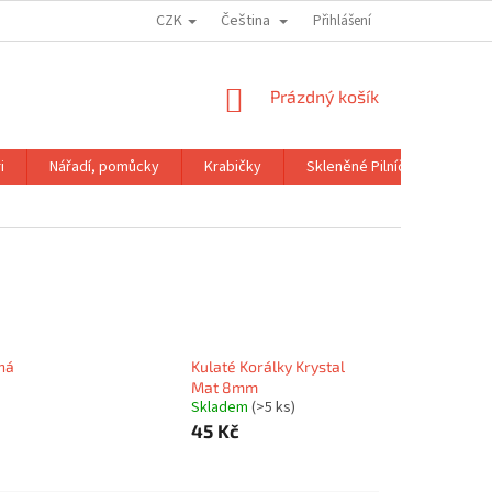
CZK
Čeština
OBCHODNÍ PODMÍNKY
GDPR
Přihlášení
NÁKUPNÍ
Prázdný košík
KOŠÍK
i
Nářadí, pomůcky
Krabičky
Skleněné Pilníčky
Kni
ná
Kulaté Korálky Krystal
Mat 8mm
Skladem
(>5 ks)
45 Kč