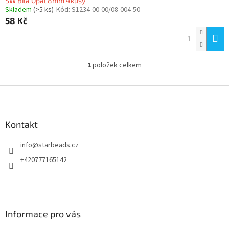
SW Bílá Opál 8mm 4kusy
Skladem
(>5 ks)
Kód:
S1234-00-00/08-004-50
58 Kč
1
položek celkem
O
v
l
Z
á
á
d
p
a
a
Kontakt
c
t
í
info
@
starbeads.cz
í
p
r
+420777165142
v
k
y
v
ý
Informace pro vás
p
i