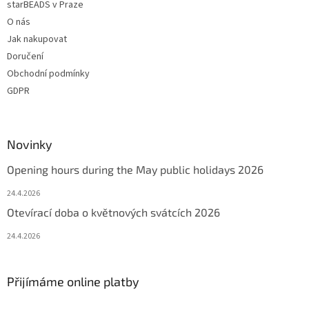
starBEADS v Praze
s
u
O nás
Jak nakupovat
Doručení
Obchodní podmínky
GDPR
Novinky
Opening hours during the May public holidays 2026
24.4.2026
Otevírací doba o květnových svátcích 2026
24.4.2026
Přijímáme online platby