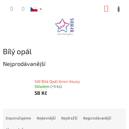
Přejít
NÁKUP
na
obsah
KOŠÍK
Bílý opál
Nejprodávanější
SW Bílá Opál 8mm 4kusy
Skladem
(>5 ks)
58 Kč
Ř
a
Doporučujeme
Nejlevnější
Nejdražší
Nejprodávanější
z