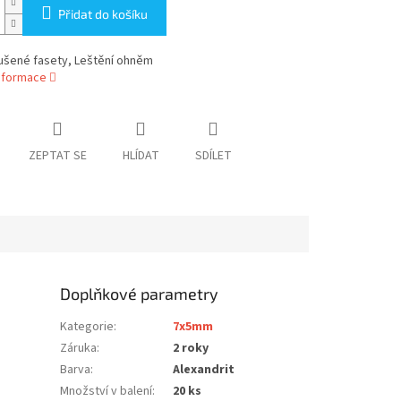
Přidat do košíku
oušené fasety, Leštění ohněm
informace
ZEPTAT SE
HLÍDAT
SDÍLET
Doplňkové parametry
Kategorie
:
7x5mm
Záruka
:
2 roky
Barva
:
Alexandrit
Množství v balení
:
20 ks