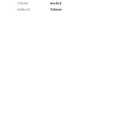
Odstín
:
modrá
Velikost
:
7x5mm