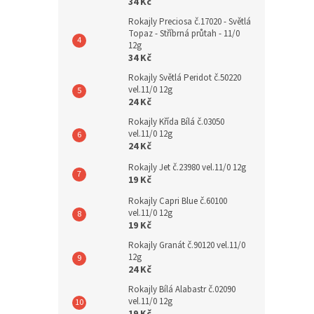
34 Kč
Rokajly Preciosa č.17020 - Světlá
Topaz - Stříbrná průtah - 11/0
12g
34 Kč
Rokajly Světlá Peridot č.50220
vel.11/0 12g
24 Kč
Rokajly Křída Bílá č.03050
vel.11/0 12g
24 Kč
Rokajly Jet č.23980 vel.11/0 12g
19 Kč
Rokajly Capri Blue č.60100
vel.11/0 12g
19 Kč
Rokajly Granát č.90120 vel.11/0
12g
24 Kč
Rokajly Bílá Alabastr č.02090
vel.11/0 12g