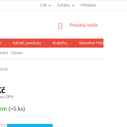
CZK
Čeština
OBCHODNÍ PODMÍNKY
GDPR
Přihlášení
NÁKUPNÍ
Prázdný košík
KOŠÍK
i
Nářadí, pomůcky
Krabičky
Skleněné Pilníčky
Kni
andrit - 7x5mm
20-30
Kč
 bez DPH
dem
(>5 ks)