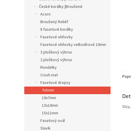
n
České korálky |Broušené
e
Acorn
l
Broušený Reliéf
8 fasetové korálky
Fasetové ohňovky
Fasetové ohňovky velkodírové 10mm
3 ploškový výbrus
2 ploškový výbrus
Rondelky
Crush mat
Popi
Fasetové dropsy
7x5mm
Det
10x7mm
13x10mm
Slzy
15x11mm
Fasetový ovál
Slavík