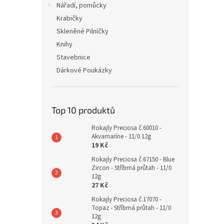
Nářadí, pomůcky
Krabičky
Skleněné Pilníčky
Knihy
Stavebnice
Dárkové Poukázky
Top 10 produktů
Rokajly Preciosa č.60010 -
Akvamaríne - 11/0 12g
19 Kč
Rokajly Preciosa č.67150 - Blue
Zircon - Stříbrná průtah - 11/0
12g
27 Kč
Rokajly Preciosa č.17070 -
Topaz - Stříbrná průtah - 11/0
12g