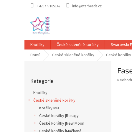
Přejít
+420777165142
info@starbeads.cz
na
obsah
Knoflíky
České skleněné korálky
Swarovski 
Domů
České skleněné korálky
České korálky
P
Fase
o
Přeskočit
s
Průměr
Neohod
Kategorie
kategorie
t
hodnoce
r
produkt
Knoflíky
a
je
České skleněné korálky
0,0
n
z
Korálky MIX
n
5
í
České korálky |Rokajly
hvězdič
p
České korálky |New Moon
a
České korálky |Mačkané