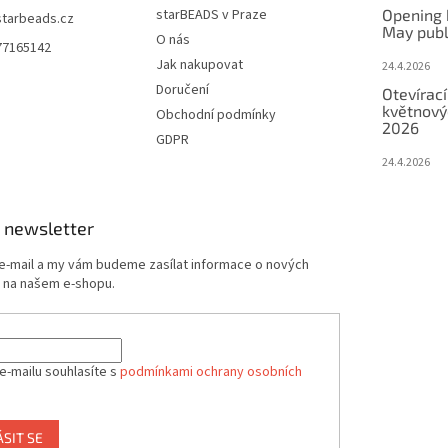
starBEADS v Praze
Opening 
starbeads.cz
May publ
O nás
77165142
Jak nakupovat
24.4.2026
Doručení
Otevírací
květnový
Obchodní podmínky
2026
GDPR
24.4.2026
 newsletter
 e-mail a my vám budeme zasílat informace o nových
 na našem e-shopu.
e-mailu souhlasíte s
podmínkami ochrany osobních
ÁSIT SE