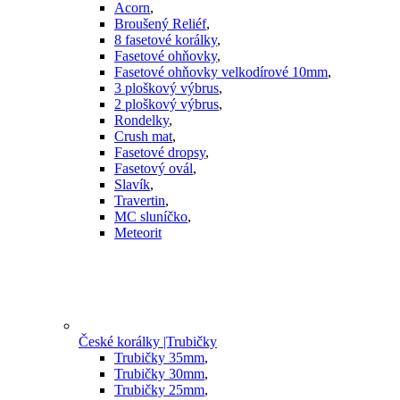
Acorn
,
Broušený Reliéf
,
8 fasetové korálky
,
Fasetové ohňovky
,
Fasetové ohňovky velkodírové 10mm
,
3 ploškový výbrus
,
2 ploškový výbrus
,
Rondelky
,
Crush mat
,
Fasetové dropsy
,
Fasetový ovál
,
Slavík
,
Travertin
,
MC sluníčko
,
Meteorit
České korálky |Trubičky
Trubičky 35mm
,
Trubičky 30mm
,
Trubičky 25mm
,