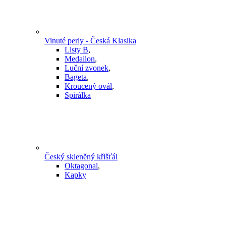
Vinuté perly - Česká Klasika
Listy B
,
Medailon
,
Luční zvonek
,
Bageta
,
Kroucený ovál
,
Spirálka
Český skleněný křišťál
Oktagonal
,
Kapky