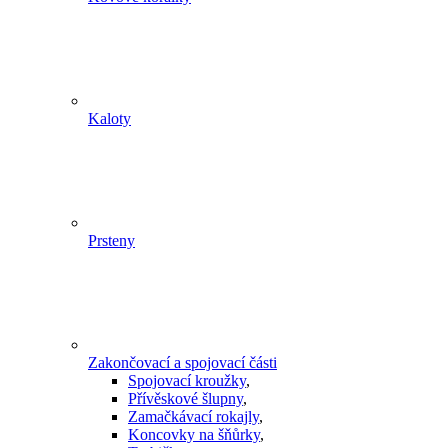
Kaloty
Prsteny
Zakončovací a spojovací části
Spojovací kroužky
,
Přívěskové šlupny
,
Zamačkávací rokajly
,
Koncovky na šňůrky
,