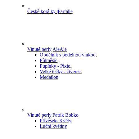
České korálky |Farfalle
Vinuté perly|AleAle
Obdélník s podélnou vlnkou
,
Půlměsíc
,
Pupínky - Pixie
,
Velké tečky - čtverec
,
Medailon
Vinuté perly|Patrik Bobko
Přívěsek- Květy
,
Luční květiny