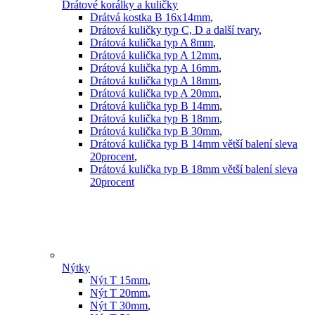
Drátové korálky a kuličky
Drátvá kostka B 16x14mm
,
Drátová kuličky typ C, D a další tvary
,
Drátová kulička typ A 8mm
,
Drátová kulička typ A 12mm
,
Drátová kulička typ A 16mm
,
Drátová kulička typ A 18mm
,
Drátová kulička typ A 20mm
,
Drátová kulička typ B 14mm
,
Drátová kulička typ B 18mm
,
Drátová kulička typ B 30mm
,
Drátová kulička typ B 14mm větší balení sleva
20procent
,
Drátová kulička typ B 18mm větší balení sleva
20procent
Nýtky
Nýt T 15mm
,
Nýt T 20mm
,
Nýt T 30mm
,