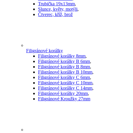
Trubička 19x13mm
,
Slunce, květy, motýli
,
Čtverec, kříž, brož
Filigránové korálky
Filigránové korálky 8mm
,
Filigránové korálky B 6mm
,
Filigránové korálky B 8mm
,
Filigránové korálky B 10mm
,
Filigránové korálky C 6mm
,
Filigránové korálky C 10mm
,
Filigránové korálky C 14mm
,
Filigránové korálky 20mm
,
Filigránové Kroužky 27mm