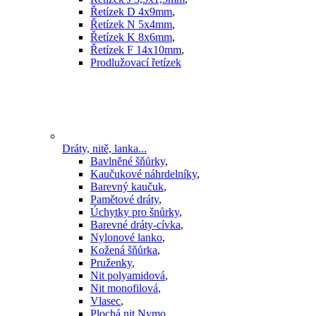
Řetízek D 4x9mm
,
Řetízek N 5x4mm
,
Řetízek K 8x6mm
,
Řetízek F 14x10mm
,
Prodlužovací řetízek
Dráty, nitě, lanka...
Bavlněné šňůrky
,
Kaučukové náhrdelníky
,
Barevný kaučuk
,
Pamětové dráty
,
Úchytky pro šnůrky
,
Barevné dráty-cívka
,
Nylonové lanko
,
Kožená šňůrka
,
Pruženky
,
Nit polyamidová
,
Nit monofilová
,
Vlasec
,
Plochá nit Nymo