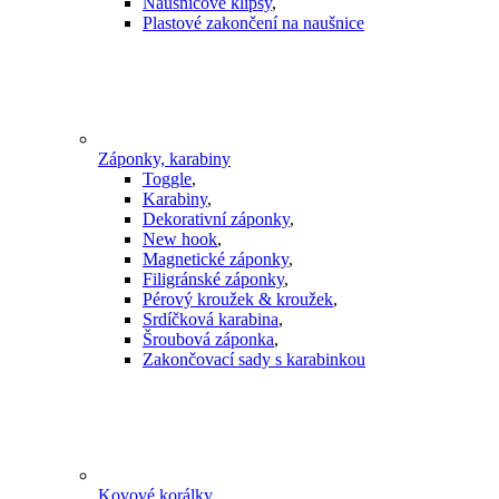
Náušnicové klipsy
,
Plastové zakončení na naušnice
Záponky, karabiny
Toggle
,
Karabiny
,
Dekorativní záponky
,
New hook
,
Magnetické záponky
,
Filigránské záponky
,
Pérový kroužek & kroužek
,
Srdíčková karabina
,
Šroubová záponka
,
Zakončovací sady s karabinkou
Kovové korálky