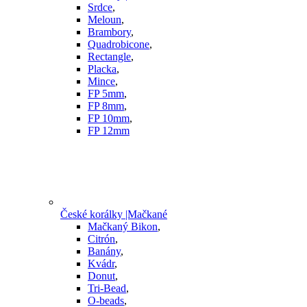
Srdce
,
Meloun
,
Brambory
,
Quadrobicone
,
Rectangle
,
Placka
,
Mince
,
FP 5mm
,
FP 8mm
,
FP 10mm
,
FP 12mm
České korálky |Mačkané
Mačkaný Bikon
,
Citrón
,
Banány
,
Kvádr
,
Donut
,
Tri-Bead
,
O-beads
,