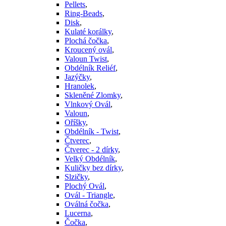
Pellets
,
Ring-Beads
,
Disk
,
Kulaté korálky
,
Plochá čočka
,
Kroucený ovál
,
Valoun Twist
,
Obdélník Reliéf
,
Jazýčky
,
Hranolek
,
Skleněné Zlomky
,
Vlnkový Ovál
,
Valoun
,
Oříšky
,
Obdélník - Twist
,
Čtverec
,
Čtverec - 2 dírky
,
Velký Obdélník
,
Kuličky bez dírky
,
Slzičky
,
Plochý Ovál
,
Ovál - Triangle
,
Oválná čočka
,
Lucerna
,
Čočka
,