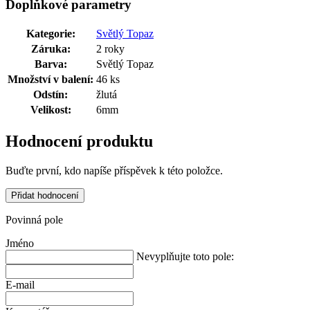
Doplňkové parametry
Kategorie
:
Světlý Topaz
Záruka
:
2 roky
Barva
:
Světlý Topaz
Množství v balení
:
46 ks
Odstín
:
žlutá
Velikost
:
6mm
Hodnocení produktu
Buďte první, kdo napíše příspěvek k této položce.
Přidat hodnocení
Povinná pole
Jméno
Nevyplňujte toto pole:
E-mail