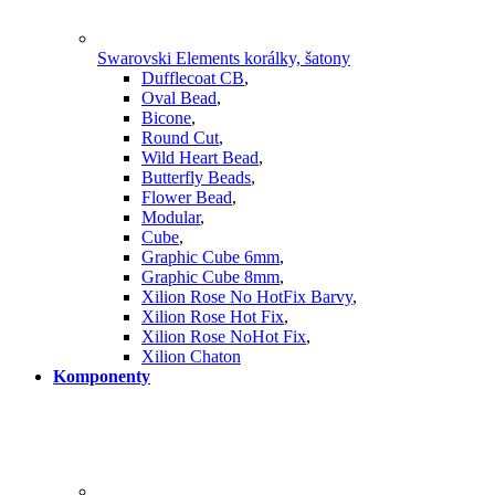
Swarovski Elements korálky, šatony
Dufflecoat CB
,
Oval Bead
,
Bicone
,
Round Cut
,
Wild Heart Bead
,
Butterfly Beads
,
Flower Bead
,
Modular
,
Cube
,
Graphic Cube 6mm
,
Graphic Cube 8mm
,
Xilion Rose No HotFix Barvy
,
Xilion Rose Hot Fix
,
Xilion Rose NoHot Fix
,
Xilion Chaton
Komponenty