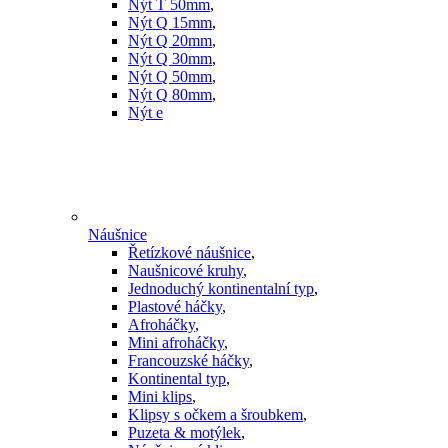
Nýt T 50mm
,
Nýt Q 15mm
,
Nýt Q 20mm
,
Nýt Q 30mm
,
Nýt Q 50mm
,
Nýt Q 80mm
,
Nýt e
Náušnice
Řetízkové náušnice
,
Naušnicové kruhy
,
Jednoduchý kontinentalní typ
,
Plastové háčky
,
Afroháčky
,
Mini afroháčky
,
Francouzské háčky
,
Kontinental typ
,
Mini klips
,
Klipsy s očkem a šroubkem
,
Puzeta & motýlek
,