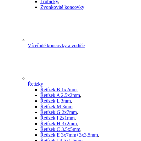
Trubičky
,
Zvonkovité koncovky
Víceřadé koncovky a vodiče
Řetízky
Řetízek B 1x2mm
,
Řetízek A 2.5x2mm
,
Řetízek L 3mm
,
Řetízek M 3mm
,
Řetízek G 2x7mm
,
Řetízek I 2x1mm
,
Řetízek H 3x2mm
,
Řetízek C 3.5x5mm
,
Řetízek E 3x7mm+3x3,5mm
,
Řetízek J 3,5x1,5mm
,