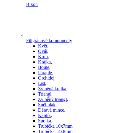
Bikon
Filigránové komponenty
Květ
,
Ovál
,
Kruh
,
Krajka
,
Boule
,
Paraple
,
Orchidej
,
List
,
Zvlněná krajka
,
Triangl
,
Zvlněný triangl
,
Sněhulák
,
Děravá mince
,
Kaplík
,
Spojka
,
Trubička 10x7mm
,
Trubička 14x8mm
,