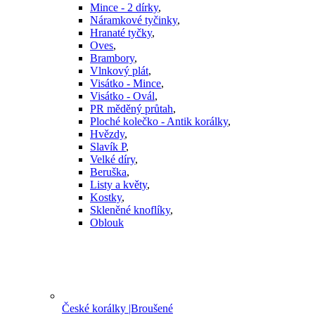
Mince - 2 dírky
,
Náramkové tyčinky
,
Hranaté tyčky
,
Oves
,
Brambory
,
Vlnkový plát
,
Visátko - Mince
,
Visátko - Ovál
,
PR měděný průtah
,
Ploché kolečko - Antik korálky
,
Hvězdy
,
Slavík P
,
Velké díry
,
Beruška
,
Listy a květy
,
Kostky
,
Skleněné knoflíky
,
Oblouk
České korálky |Broušené