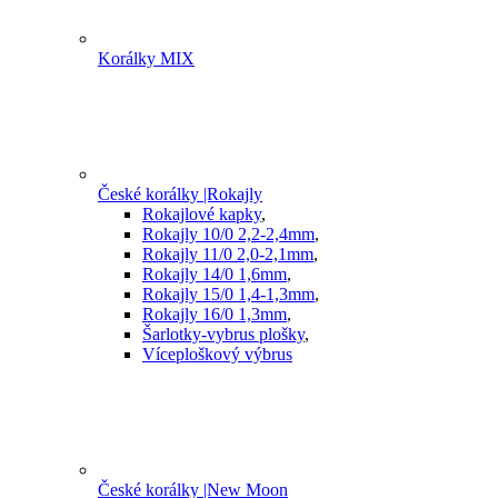
Korálky MIX
České korálky |Rokajly
Rokajlové kapky
,
Rokajly 10/0 2,2-2,4mm
,
Rokajly 11/0 2,0-2,1mm
,
Rokajly 14/0 1,6mm
,
Rokajly 15/0 1,4-1,3mm
,
Rokajly 16/0 1,3mm
,
Šarlotky-vybrus plošky
,
Víceploškový výbrus
České korálky |New Moon