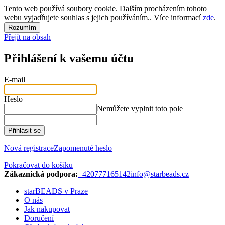
Tento web používá soubory cookie. Dalším procházením tohoto
webu vyjadřujete souhlas s jejich používáním.. Více informací
zde
.
Rozumím
Přejít na obsah
Přihlášení k vašemu účtu
E-mail
Heslo
Nemůžete vyplnit toto pole
Přihlásit se
Nová registrace
Zapomenuté heslo
Pokračovat do košíku
Zákaznická podpora:
+420777165142
info@starbeads.cz
starBEADS v Praze
O nás
Jak nakupovat
Doručení