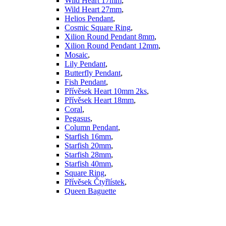
Wild Heart 17mm
,
Wild Heart 27mm
,
Helios Pendant
,
Cosmic Square Ring
,
Xilion Round Pendant 8mm
,
Xilion Round Pendant 12mm
,
Mosaic
,
Lily Pendant
,
Butterfly Pendant
,
Fish Pendant
,
Přívěsek Heart 10mm 2ks
,
Přívěsek Heart 18mm
,
Coral
,
Pegasus
,
Column Pendant
,
Starfish 16mm
,
Starfish 20mm
,
Starfish 28mm
,
Starfish 40mm
,
Square Ring
,
Přívěsek Čtyřlístek
,
Queen Baguette