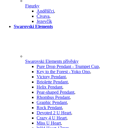
Figurky
Andělíčci
,
Čivava
,
Jezevčík
Swarovski Elements
Swarovski Elements přívěsky
Pure Drop Pendant - Trumpet Cup
,
Key to the Forest - Yoko Ono
,
Victory Pendant
,
Briolette Pendant
,
Helix Pendant
,
Pear-shaped Pendant
,
Rhombus Pendant
,
Graphic Pendant
,
Rock Pendant
,
Devoted 2 U Heart
,
Crazy 4 U Heart
,
Miss U Heart
,