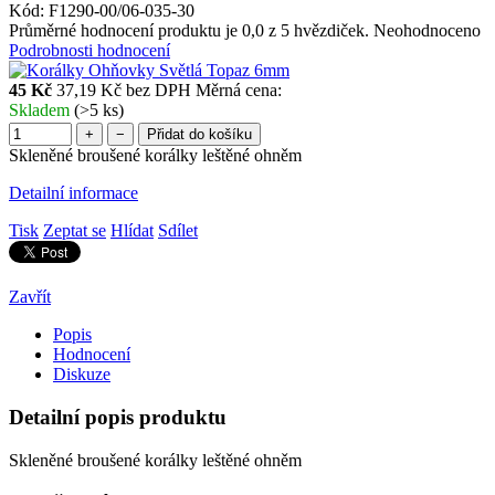
Kód:
F1290-00/06-035-30
Průměrné hodnocení produktu je 0,0 z 5 hvězdiček.
Neohodnoceno
Podrobnosti hodnocení
45 Kč
37,19 Kč bez DPH
Měrná cena:
Skladem
(>5 ks)
+
−
Přidat do košíku
Skleněné broušené korálky leštěné ohněm
Detailní informace
Tisk
Zeptat se
Hlídat
Sdílet
Zavřít
Popis
Hodnocení
Diskuze
Detailní popis produktu
Skleněné broušené korálky leštěné ohněm